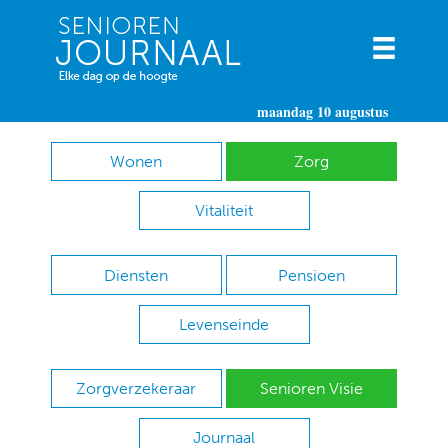
maandag 10 augustus
Wonen
Zorg
Vitaliteit
Diensten
Pensioen
Levenseinde
Zorgverzekeraar
Senioren Visie
Journaal