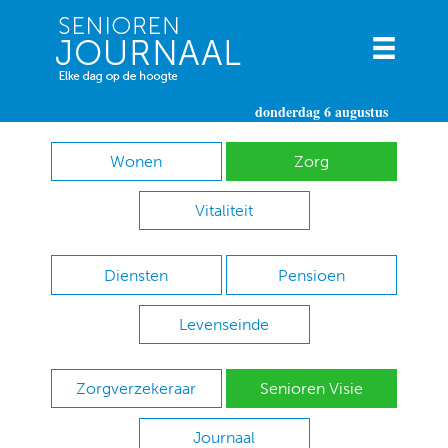
donderdag 6 augustus
Wonen
Zorg
Vitaliteit
Diensten
Pensioen
Levenseinde
Zorgverzekeraar
Senioren Visie
Journaal