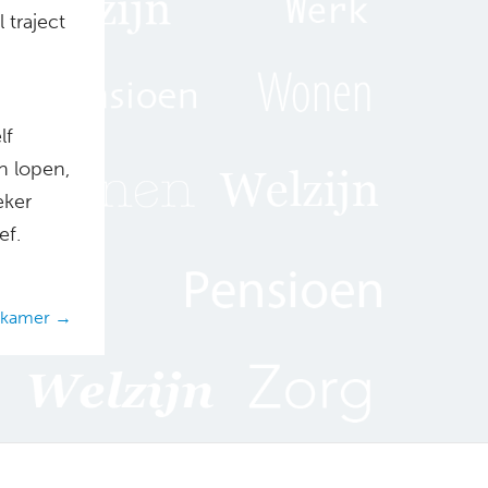
 traject
lf
n lopen,
eker
ef.
ekkamer →