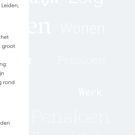
 Leiden,
 het
n groot
ng:
jn
g rond
rden