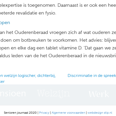
lexpertise is toegenomen. Daarnaast is er ook een heel
eterde revalidatie en fysio.
lopen
an het Ouderenberaad vroegen zich af wat ouderen ze
doen om botbreuken te voorkomen. Het advies: blijve
open en elke dag een tablet vitamine D. ‘Dat gaan we z
 aldus leden van de het Ouderenberaad in de nieuwsbri
 welzijn logischer, dichterbij,
Discriminatie in de spre
ker
ation
Senioren journaal 2020 |
Privacy
|
Algemene voorwaarden
|
webdesign stip.nl