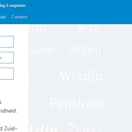
ag 6 augustus
aal
Contact
e
s
endheid.
d Zuid-