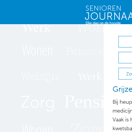
Zo
Grijz
Bij heup
medicijn
Vaak is
kwetsba