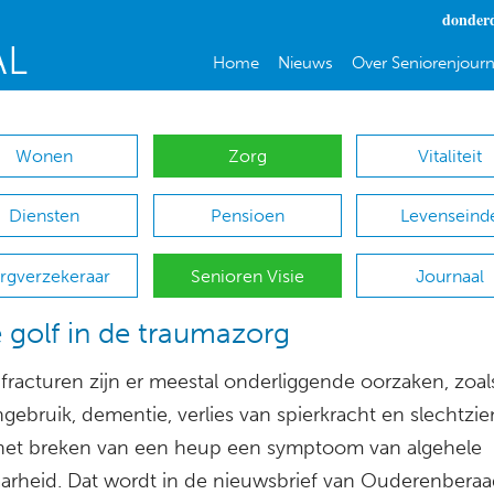
donderd
Home
Nieuws
Over Seniorenjourn
Wonen
Zorg
Vitaliteit
Diensten
Pensioen
Levenseind
rgverzekeraar
Senioren Visie
Journaal
e golf in de traumazorg
fracturen zijn er meestal onderliggende oorzaken, zoal
gebruik, dementie, verlies van spierkracht en slechtzi
 het breken van een heup een symptoom van algehele
arheid. Dat wordt in de nieuwsbrief van Ouderenberaa