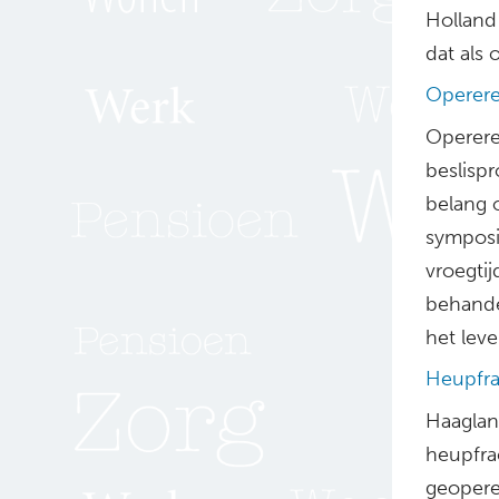
Holland
dat als 
Opereren
Opereren
beslispr
belang 
symposi
vroegtij
behande
het leve
Heupfr
Haaglan
heupfra
geopere