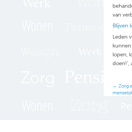
behande
van verb
Blijven 
Leden v
kunnen 
lopen, l
doen!’,
Posts
← Zorg en
menselij
navig