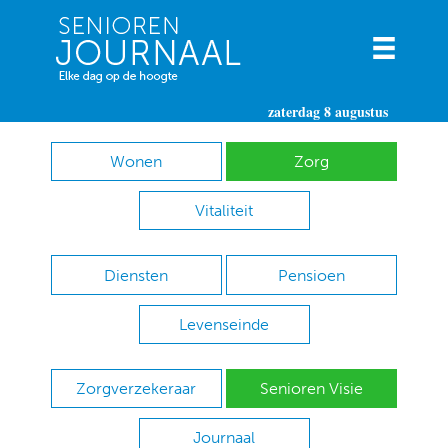
zaterdag 8 augustus
Wonen
Zorg
Vitaliteit
Diensten
Pensioen
Levenseinde
Zorgverzekeraar
Senioren Visie
Journaal