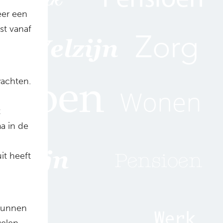
eer een
st vanaf
wachten.
t
a in de
it heeft
 kunnen
gelen.