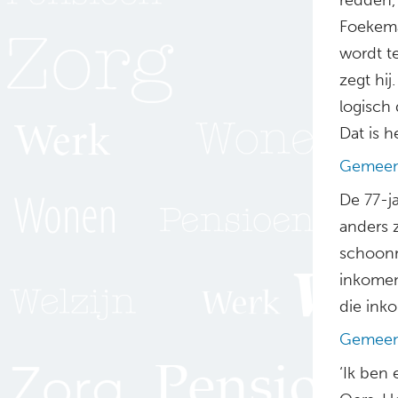
Foekema
wordt t
zegt hi
logisch
Dat is h
Gemeent
De 77-ja
anders z
schoonm
inkomen 
die ink
Gemeen
‘Ik ben