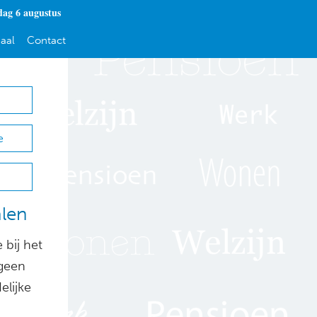
ag 6 augustus
aal
Contact
e
len
 bij het
 geen
elijke