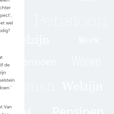
chter
pect’,
het wel
odig?
at
lf de
ijn
selstein
doen.’
nt Van