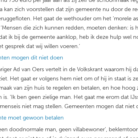
 kan zich voorstellen dat zijn gemeente nu door de re
eruggefloten. Het gaat de wethouder om het ‘morele as
j. ‘Mensen die zich kunnen redden, moeten denken: is 
 dat ik bij de gemeente aanklop, heb ik deze hulp wel n
et gesprek dat wij willen voeren.’
en mogen dit niet doen
riger Ad van Oers vertelt in de Volkskrant waarom hij d
iet. Het gaat er volgens hem niet om of hij in staat is ze
aak van zijn huis te regelen en betalen, en hoe hoog z
is. ‘Ik ben geen zielige man. Het gaat me erom dat IJs
omenseis niet mag stellen. Gemeenten mogen dat niet 
te moet gewoon betalen
 een doodnormale man, geen villabewoner’, beklemtoo