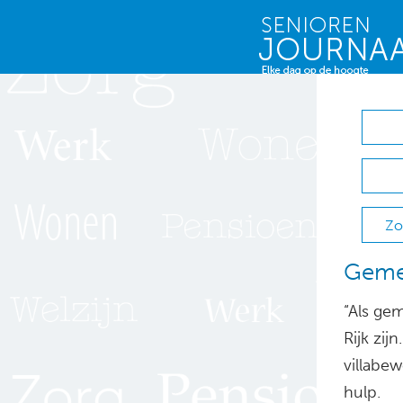
Zo
Geme
“Als gem
Rijk zij
villabe
hulp.