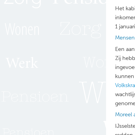
Het kab
inkomens
1 januar
Mensen 
Een aan
Zij heb
ingevoe
kunnen 
Volkskr
wachtlij
genome
Moreel 
IJssels
redden, 