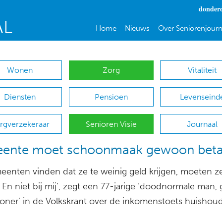
donderd
Home
Nieuws
Over Seniorenjourn
Wonen
Zorg
Vitaliteit
Diensten
Pensioen
Levenseind
rgverzekeraar
Senioren Visie
Journaal
ente moet schoonmaak gewoon beta
eenten vinden dat ze te weinig geld krijgen, moeten ze
n. En niet bij mij’, zegt een 77-jarige ‘doodnormale man,
woner’ in de Volkskrant over de inkomenstoets huishoud