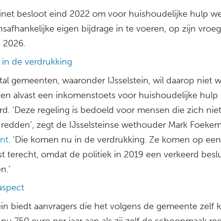
inet besloot eind 2022 om voor huishoudelijke hulp w
afhankelijke eigen bijdrage in te voeren, op zijn vroeg
i 2026.
in de verdrukking
tal gemeenten, waaronder IJsselstein, wil daarop niet 
ben alvast een inkomenstoets voor huishoudelijke hulp
rd. ‘Deze regeling is bedoeld voor mensen die zich nie
redden’, zegt de IJsselsteinse wethouder Mark Foekem
ant
. ‘Die komen nu in de verdrukking. Ze komen op een
st terecht, omdat de politiek in 2019 een verkeerd beslu
n.’
aspect
tein biedt aanvragers die het volgens de gemeente zelf
nu 750 euro per jaar aan als zij zelf de schoonmaak re