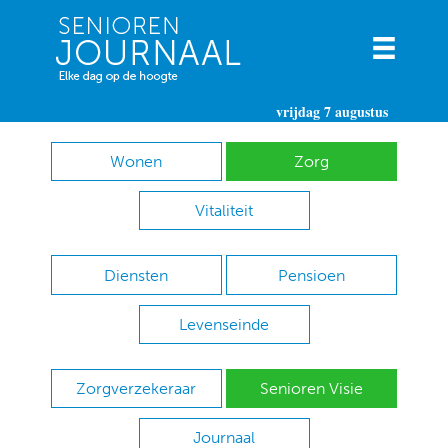
vrijdag 7 augustus
Wonen
Zorg
Vitaliteit
Diensten
Pensioen
Levenseinde
Zorgverzekeraar
Senioren Visie
Journaal