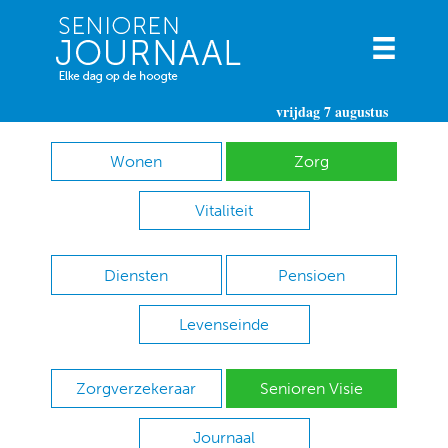
vrijdag 7 augustus
Wonen
Zorg
Vitaliteit
Diensten
Pensioen
Levenseinde
Zorgverzekeraar
Senioren Visie
Journaal