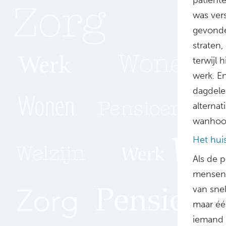
was ver
gevonde
straten
terwijl 
werk. E
dagdele
alternat
wanhoop
Het hui
Als de p
mensen, 
van snel
maar éé
iemand 