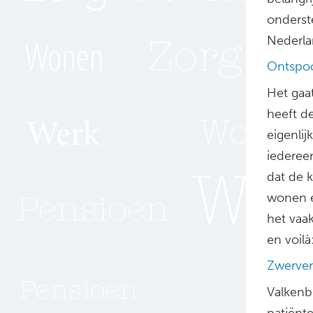
onderst
Nederla
Ontspoo
Het gaat
heeft d
eigenli
iedereen
dat de 
wonen ee
het vaa
en voilà
Zwerven
Valkenb
patiënt