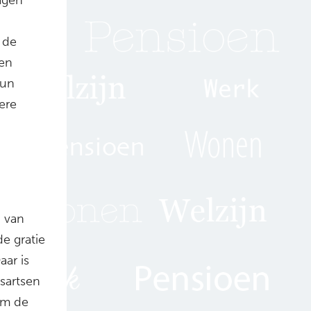
 de
gen
hun
ere
n van
e gratie
aar is
sartsen
om de