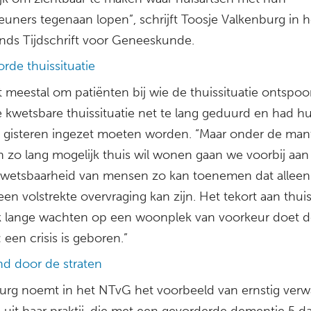
euners tegenaan lopen”, schrijft Toosje Valkenburg in h
nds Tijdschrift voor Geneeskunde.
rde thuissituatie
 meestal om patiënten bij wie de thuissituatie ontspoor
e kwetsbare thuissituatie net te lang geduurd en had h
jk gisteren ingezet moeten worden. “Maar onder de man
 zo lang mogelijk thuis wil wonen gaan we voorbij aan 
kwetsbaarheid van mensen zo kan toenemen dat alleen
n volstrekte overvraging kan zijn. Het tekort aan thui
k lange wachten op een woonplek van voorkeur doet d
: een crisis is geboren.”
d door de straten
urg noemt in het NTvG het voorbeeld van ernstig ver
e uit haar praktij, die met een gevorderde dementie 5 d