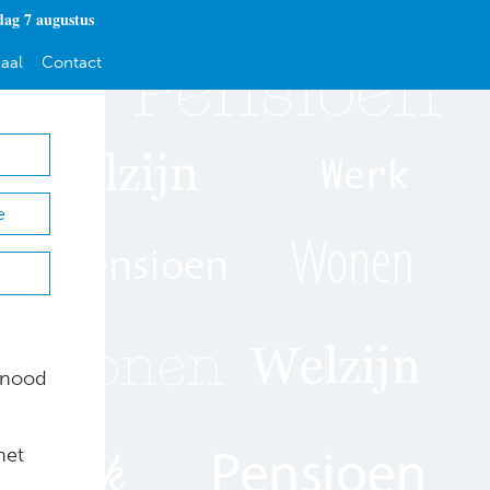
dag 7 augustus
aal
Contact
e
n nood
het