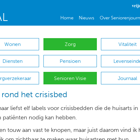
vrij
Home
Nieuws
Over Seniorenjourn
Wonen
Zorg
Vitaliteit
Diensten
Pensioen
Levenseind
rgverzekeraar
Senioren Visie
Journaal
s rond het crisisbed
maar liefst elf labels voor crisisbedden die de huisarts i
jn patiënten nodig kan hebben.
een touw aan vast te knopen, maar juist daarom vind ik 
ijk om zichtbaar te maken waar huisartsen met hun