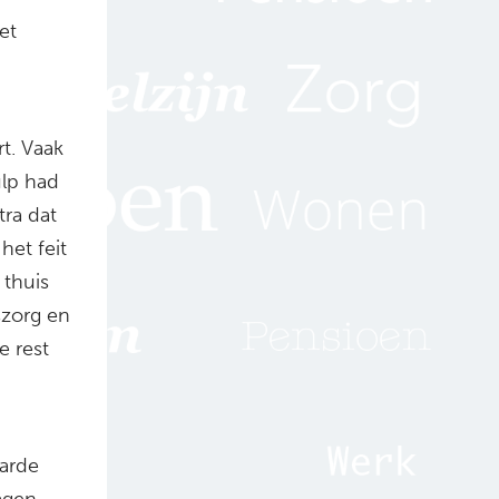
et
t. Vaak
ulp had
tra dat
het feit
 thuis
szorg en
e rest
warde
agen