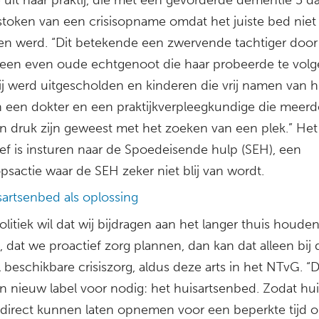
stoken van een crisisopname omdat het juiste bed niet
n werd. “Dit betekende een zwervende tachtiger door
, een even oude echtgenoot die haar probeerde te vol
hij werd uitgescholden en kinderen die vrij namen van 
n een dokter en een praktijkverpleegkundige die meerd
n druk zijn geweest met het zoeken van een plek.” Het
ief is insturen naar de Spoedeisende hulp (SEH), een
sactie waar de SEH zeker niet blij van wordt.
sartsenbed als oplossing
olitiek wil dat wij bijdragen aan het langer thuis houde
dat we proactief zorg plannen, dan kan dat alleen bij d
 beschikbare crisiszorg, aldus deze arts in het NTvG. “D
n nieuw label voor nodig: het huisartsenbed. Zodat hui
direct kunnen laten opnemen voor een beperkte tijd 