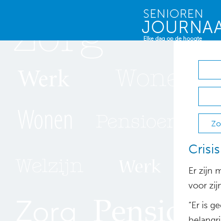
Zo
Crisi
Er zijn 
voor zi
“Er is g
belangr