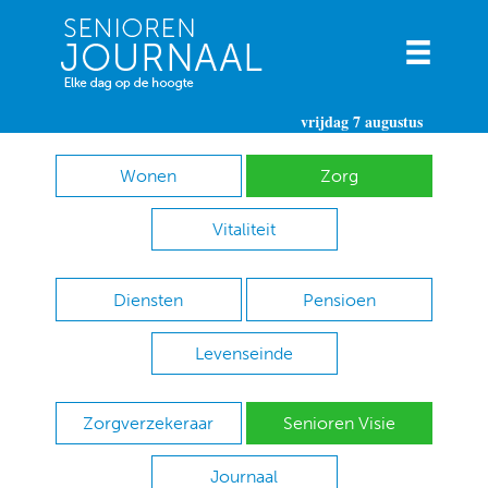
vrijdag 7 augustus
Wonen
Zorg
Vitaliteit
Diensten
Pensioen
Levenseinde
Zorgverzekeraar
Senioren Visie
Journaal