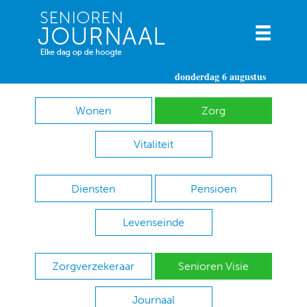
donderdag 6 augustus
Wonen
Zorg
Vitaliteit
Diensten
Pensioen
Levenseinde
Zorgverzekeraar
Senioren Visie
Journaal