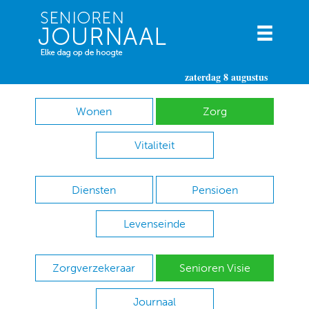
zaterdag 8 augustus
Wonen
Zorg
Vitaliteit
Diensten
Pensioen
Levenseinde
Zorgverzekeraar
Senioren Visie
Journaal