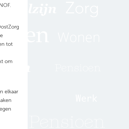
 NOF.
OostZorg
De
n tot
kt om
n elkaar
maken
tegen