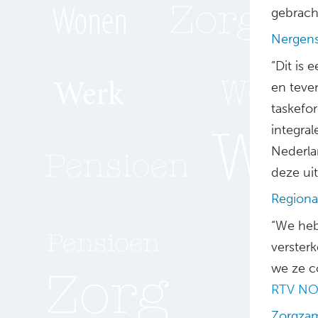
gebrach
Nergens
“Dit is
en teve
taskefo
integra
Nederla
deze uit
Regiona
“We heb
verster
we ze c
RTV NO
Zorgzam