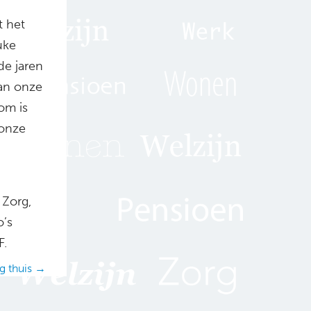
t het
uke
e jaren
an onze
om is
 onze
 Zorg,
o’s
F.
ig thuis →