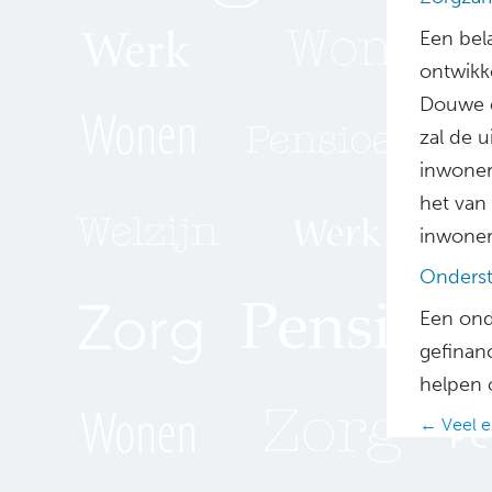
Een bel
ontwikk
Douwe d
zal de 
inwoner
het van
inwoners
Onders
Een ond
gefinanc
helpen 
Posts
← Veel e
navig