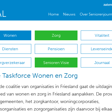
zater
Home
Nieuws
Over Seniorenjourn
Wonen
Zorg
Vitaliteit
Diensten
Pensioen
Levenseind
rgverzekeraar
Senioren Visie
Journaal
e Taskforce Wonen en Zorg
e coalitie van organisaties in Friesland gaat de uitdag
ied van wonen en zorg in Friesland aanpakken. De prov
, gemeenten, het zorgkantoor, woningcorporaties,
organisaties en zorgorganisaties zijn daarvoor bij elkaa