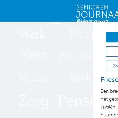
Zo
Fries
Een bred
het geb
Fryslân
huurders