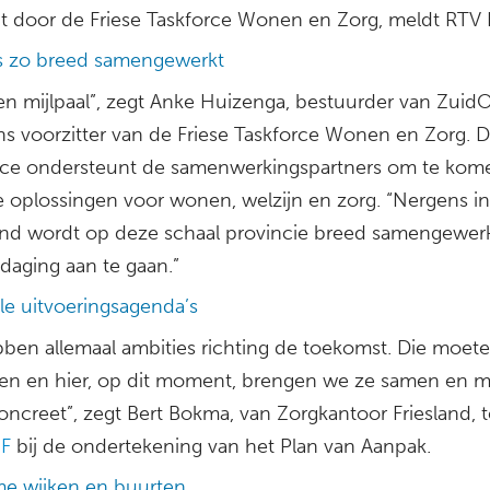
t door de Friese Taskforce Wonen en Zorg, meldt RTV
 zo breed samengewerkt
 een mijlpaal”, zegt Anke Huizenga, bestuurder van Zuid
ns voorzitter van de Friese Taskforce Wonen en Zorg. 
rce ondersteunt de samenwerkingspartners om te kome
le oplossingen voor wonen, welzijn en zorg. “Nergens in
nd wordt op deze schaal provincie breed samengewer
daging aan te gaan.”
le uitvoeringsagenda’s
ben allemaal ambities richting de toekomst. Die moete
ken en hier, op dit moment, brengen we ze samen en 
oncreet”, zegt Bert Bokma, van Zorgkantoor Friesland, 
F
bij de ondertekening van het Plan van Aanpak.
e wijken en buurten