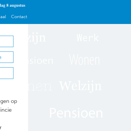
dag 8 augustus
aal
Contact
e
ingen op
incie
r