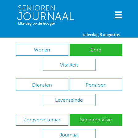
zaterdag 8 augustus
Wonen
Zorg
Vitaliteit
Diensten
Pensioen
Levenseinde
Zorgverzekeraar
Senioren Visie
Journaal