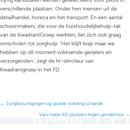
Vijftig kandidaten werden geselecteerd voor pilots in
verschillende plaatsen. Onder hen mensen uit de
detailhandel, horeca en het transport. En een aantal
schoonmakers, die voor de huishoudelijkehulp-tak
van de KwadrantGroep werkten, liet zich ook graag
omscholen tot zorghulp. ‘Het blijft krap maar we
hebben op dit moment voldoende geriaters en
verzorgenden’, zegt de hr-dirrcteur van
Kwadrantgroep in het FD.
Posts
← Zorgbezuinigingen op goede voeding schande
navigation
Vaccinatie 60-plussers tegen gordelroos →