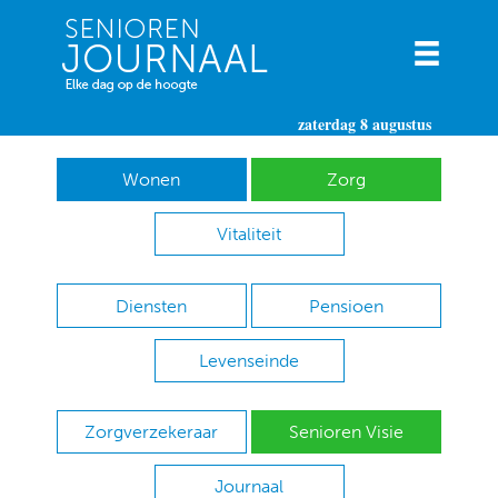
zaterdag 8 augustus
Wonen
Zorg
Vitaliteit
Diensten
Pensioen
Levenseinde
Zorgverzekeraar
Senioren Visie
Journaal