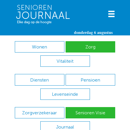
donderdag 6 augustus
Wonen
Zorg
Vitaliteit
Diensten
Pensioen
Levenseinde
Zorgverzekeraar
Senioren Visie
Journaal