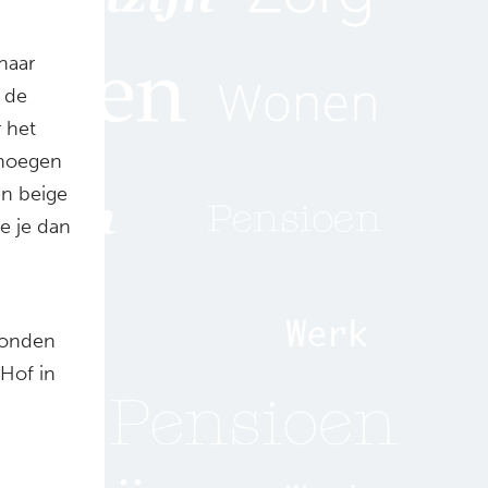
naar
s de
r het
enoegen
n beige
e je dan
tonden
Hof in