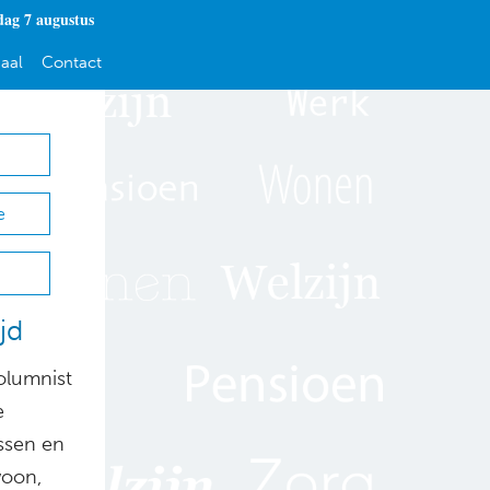
dag 7 augustus
aal
Contact
e
jd
columnist
e
ssen en
woon,