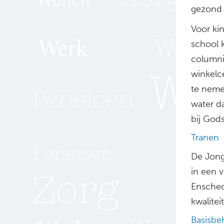
gezond 
Voor ki
school 
columni
winkelc
te neme
water d
bij God
Tranen
De Jong
in een 
Ensched
kwalitei
Basisbe