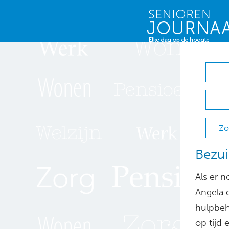
Zo
Bezui
Als er n
Angela 
hulpbeh
op tijd