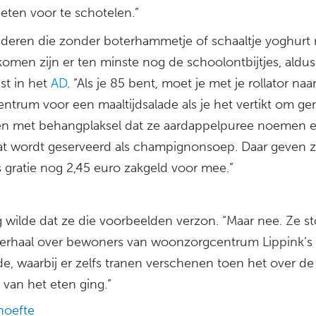
eten voor te schotelen.”
nderen die zonder boterhammetje of schaaltje yoghurt 
komen zijn er ten minste nog de schoolontbijtjes, aldu
st in het
AD
. “Als je 85 bent, moet je met je rollator naa
entrum voor een maaltijdsalade als je het vertikt om g
n met behangplaksel dat ze aardappelpuree noemen e
at wordt geserveerd als champignonsoep. Daar geven z
s gratie nog 2,45 euro zakgeld voor mee.”
 wilde dat ze die voorbeelden verzon. “Maar nee. Ze s
verhaal over bewoners van woonzorgcentrum Lippink’s 
e, waarbij er zelfs tranen verschenen toen het over de
t van het eten ging.”
hoefte