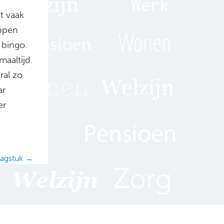
t vaak
ppen
 bingo.
aaltijd.
ral zo
ar
er
aagstuk →