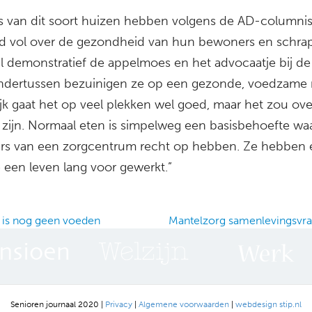
es van dit soort huizen hebben volgens de AD-columnis
 vol over de gezondheid van hun bewoners en schra
l demonstratief de appelmoes en het advocaatje bij de
ndertussen bezuinigen ze op een gezonde, voedzame m
jk gaat het op veel plekken wel goed, maar het zou ove
zijn. Normaal eten is simpelweg een basisbehoefte wa
s van een zorgcentrum recht op hebben. Ze hebben 
 een leven lang voor gewerkt.”
 is nog geen voeden
Mantelzorg samenlevingsvr
ation
Senioren journaal 2020 |
Privacy
|
Algemene voorwaarden
|
webdesign stip.nl