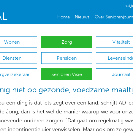
vrij
Home
Nieuws
Over Seniorenjourn
Wonen
Zorg
Vitaliteit
Diensten
Pensioen
Levenseind
rgverzekeraar
Senioren Visie
Journaal
nig niet op gezonde, voedzame maalti
ou één ding is dat iets zegt over een land, schrijft AD-
de Jong, dan is het wel de manier waarop we voor onz
oevende ouderen zorgen. “Dat gaat om regelmatig wa
 een incontinentieluier verwisselen. Maar ook om ze ge