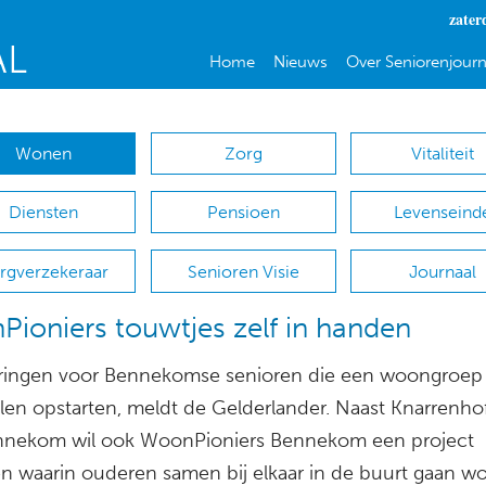
zater
Home
Nieuws
Over Seniorenjourn
Wonen
Zorg
Vitaliteit
Diensten
Pensioen
Levenseind
rgverzekeraar
Senioren Visie
Journaal
ioniers touwtjes zelf in handen
dringen voor Bennekomse senioren die een woongroep
llen opstarten, meldt de Gelderlander. Naast Knarrenho
nekom wil ook WoonPioniers Bennekom een project
n waarin ouderen samen bij elkaar in de buurt gaan w