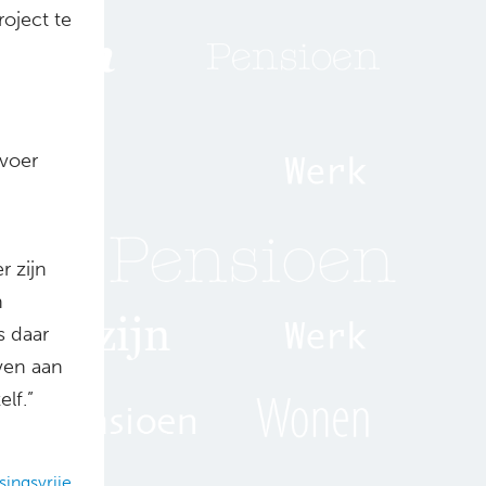
roject te
rvoer
r zijn
n
s daar
ven aan
lf.”
singsvrije