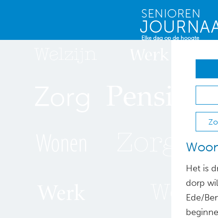
Zo
WoonP
Het is 
dorp wi
Ede/Ben
beginne