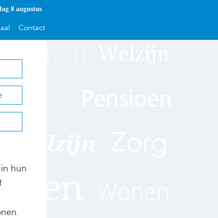
dag 8 augustus
aal
Contact
e
 in hun
f
onen.