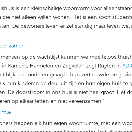
ishuis is een kleinschalige woonvorm voor alleenstaan
die niet alleen willen wonen. Het is een soort student
yten. De bewoners leven er zelfstandig maar leven wel
reenzamen
 mensen op de wachtlijst kunnen we moeiteloos thuis
in Kamerik, Harmelen en Zegveld”, zegt Ruyten in
AD 
Het blijkt dat ouderen graag in hun vertrouwde omgeving
s hun kinderen de deur uit zijn en hun eigen huis te g
. De doorstroom in ons huis is niet heel groot. Het do
eren op elkaar letten en niet vereenzamen.”
uimte
ners hebben elk hun eigen woonruimte, met een wo
mer, een badkamer en een kleine pantry. Met elkaar de