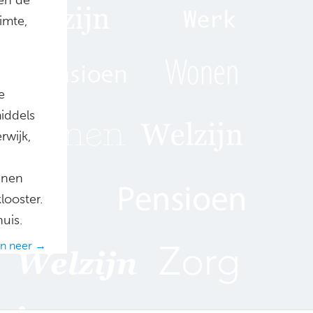
imte,
e
iddels
rwijk,
enen
looster.
uis.
ren neer →