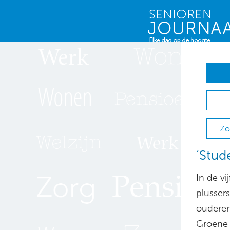
Zo
‘Stud
In de vi
plussers
ouderen
Groene 