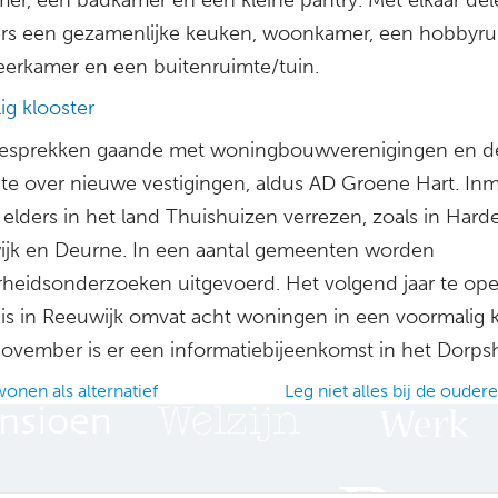
s een gezamenlijke keuken, woonkamer, een hobbyru
eerkamer en een buitenruimte/tuin.
ig klooster
 gesprekken gaande met woningbouwverenigingen en d
e over nieuwe vestigingen, aldus AD Groene Hart. Inm
 elders in het land Thuishuizen verrezen, zoals in Harde
jk en Deurne. In een aantal gemeenten worden
rheidsonderzoeken uitgevoerd. Het volgend jaar te op
is in Reeuwijk omvat acht woningen in een voormalig k
ovember is er een informatiebijeenkomst in het Dorpsh
nen als alternatief
Leg niet alles bij de oude
ation