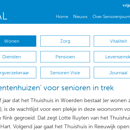
vrij
Home
Nieuws
Over Seniorenjourn
Wonen
Zorg
Vitaliteit
Diensten
Pensioen
Levenseind
rgverzekeraar
Senioren Visie
Journaal
entenhuizen’ voor senioren in trek
jf jaar dat het Thuishuis in Woerden bestaat (er wonen 
), is de wachtlijst voor een plekje in deze woonvorm v
 flink gegroeid. Dat zegt Lotte Ruyten van het Thuishui
Hart. Volgend jaar gaat het Thuishuis in Reeuwijk open