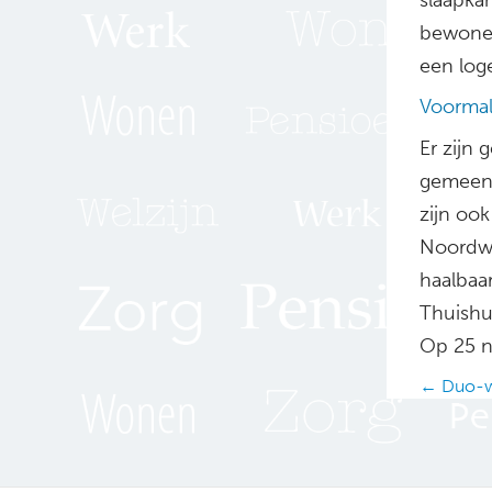
bewoner
een log
Voormal
Er zijn
gemeent
zijn ook
Noordwi
haalbaa
Thuishu
Op 25 n
Posts
← Duo-wo
navig