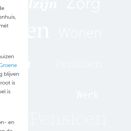
de
enhuis,
 mét
huizen
Groene
 blijven
root is
el is
on- en
len de