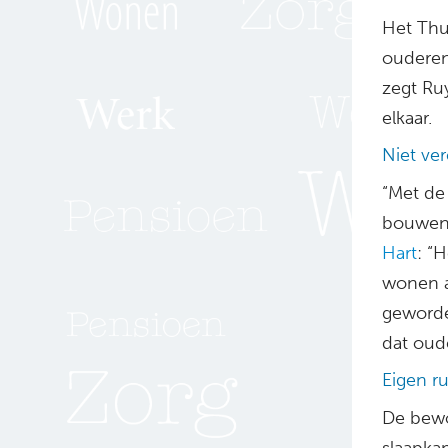
Het Thu
ouderen 
zegt Ru
elkaar.
Niet ve
“Met de
bouwen 
Hart
: “
wonen al
geworden
dat oud
Eigen r
De bewo
slaapka