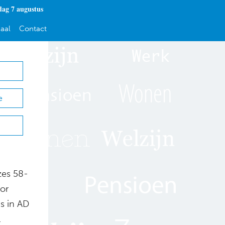
dag 7 augustus
aal
Contact
e
zes 58-
oor
s in AD
.