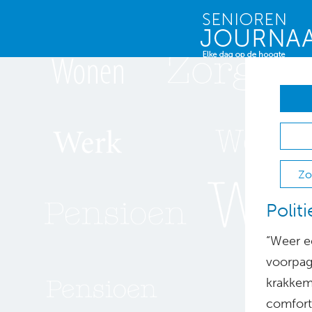
Zo
Polit
“Weer ee
voorpagi
krakkem
comfort