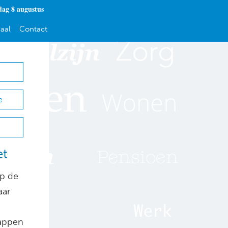
dag 8 augustus
aal
Contact
e
et
op de
ar
nappen