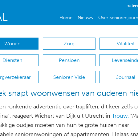
zater
Home
Nieuws
Over Seniorenjourn
Wonen
Zorg
Vitaliteit
Diensten
Pensioen
Levenseind
rgverzekeraar
Senioren Visie
Journaal
iek snapt woonwensen van ouderen ni
n ronkende advertentie over trapliften, dit keer zelfs 
na”, reageert Wichert van Dijk uit Utrecht in
Trouw.
“Ma
ikkige oudjes moeten van hun te grote huizen naar
abele seniorenwoningen of appartementen. Helaas s