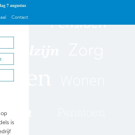
dag 7 augustus
aal
Contact
e
 op
els is
drijf