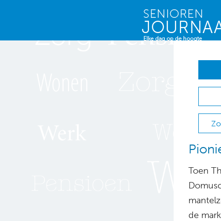
Zo
Pion
Toen Th
Domuscu
mantelzo
de markt