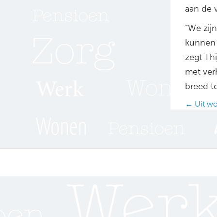
aan de 
“We zij
kunnen 
zegt Thi
met ver
breed t
Posts
← Uit wo
navig