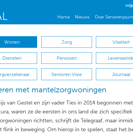
vrij
Home
Nieuws
Over Seniorenjourn
Wonen
Zorg
Vitaliteit
Diensten
Pensioen
Levenseind
rgverzekeraar
Senioren Visie
Journaal
ieren met mantelzorgwoningen
ijs van Gestel en zijn vader Ties in 2014 begonnen met
ra, waren ze de eersten in ons land die zich specifiek
rgwoningen richtten, schrijft de Telegraaf, maar inmidd
 flink in beweging. Om hierop in te spelen, staat het be