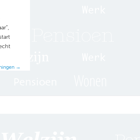
e
ar”,
start
echt
ningen →