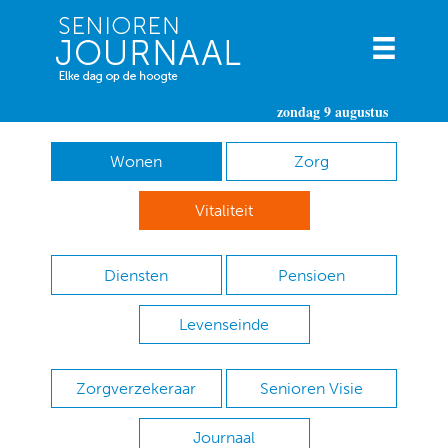
zondag 9 augustus
Wonen
Zorg
Vitaliteit
Diensten
Pensioen
Levenseinde
Zorgverzekeraar
Senioren Visie
Journaal