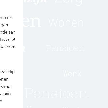
om een
tegen
ntje aan
het niet
mpliment
zakelijk
kenen
 ik met
waarin
us