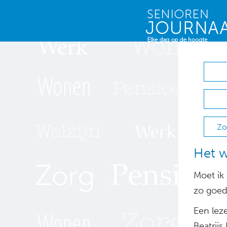
Zo
Het w
Moet ik 
zo goed 
Een leze
Beatrijs