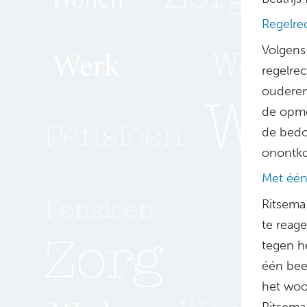
Regelre
Volgens
regelre
ouderen
de opme
de bedo
onontkoo
Met één
Ritsema
te reage
tegen he
één bee
het woor
Ritsema