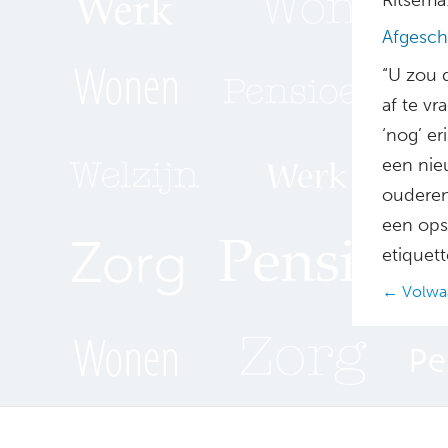
Afgesch
“U zou 
af te v
‘nog’ e
een nie
ouderen
een ops
etiquett
Posts
← Volwaa
navig