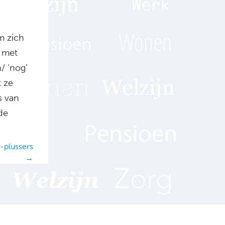
m zich
t met
/ ‘nog’
 ze
s van
de
-plussers
→