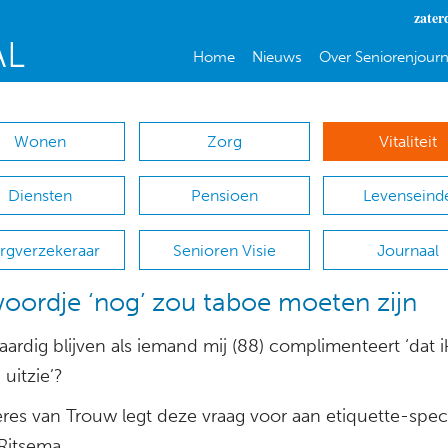
zater
Home
Nieuws
Over Seniorenjourn
Wonen
Zorg
Vitaliteit
Diensten
Pensioen
Levenseind
rgverzekeraar
Senioren Visie
Journaal
oordje ‘nog’ zou taboe moeten zijn
aardig blijven als iemand mij (88) complimenteert ‘dat i
uitzie’?
res van Trouw legt deze vraag voor aan etiquette-speci
 Ritsema.