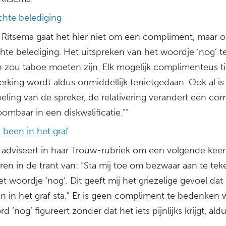
chte belediging
 Ritsema gaat het hier niet om een compliment, maar 
chte belediging. Het uitspreken van het woordje ‘nog’ 
 zou taboe moeten zijn. Elk mogelijk complimenteus ti
rking wordt aldus onmiddellijk tenietgedaan. Ook al is 
eling van de spreker, de relativering verandert een co
mbaar in een diskwalificatie.””
 been in het graf
 adviseert in haar Trouw-rubriek om een volgende keer 
ren in de trant van: “Sta mij toe om bezwaar aan te te
t woordje ‘nog’. Dit geeft mij het griezelige gevoel dat
n in het graf sta.” Er is geen compliment te bedenken 
d ‘nog’ figureert zonder dat het iets pijnlijks krijgt, ald
.