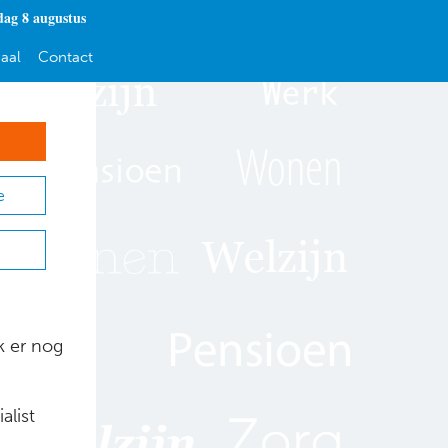
dag 8 augustus
aal
Contact
e
k er nog
alist