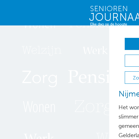
Zo
Nijme
Het won
slimmer
gemeent
Gelderl