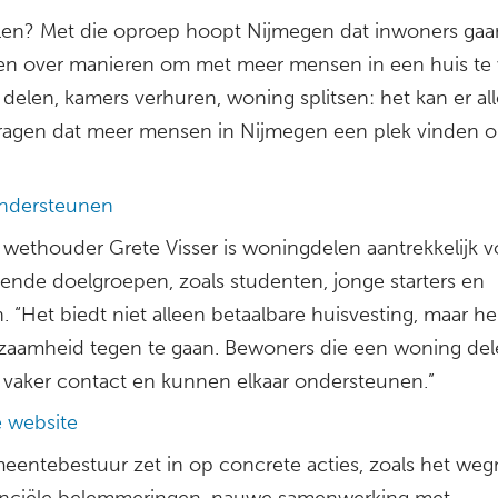
len? Met die oproep hoopt Nijmegen dat inwoners gaa
n over manieren om met meer mensen in een huis te
delen, kamers verhuren, woning splitsen: het kan er al
dragen dat meer mensen in Nijmegen een plek vinden 
ondersteunen
 wethouder Grete Visser is woningdelen aantrekkelijk v
lende doelgroepen, zoals studenten, jonge starters en
 “Het biedt niet alleen betaalbare huisvesting, maar he
aamheid tegen te gaan. Bewoners die een woning del
vaker contact en kunnen elkaar ondersteunen.”
e website
eentebestuur zet in op concrete acties, zoals het w
anciële belemmeringen, nauwe samenwerking met