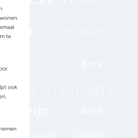
n
 wonen.
lemaal
om te
oor
lpt ook
en,
egnemen