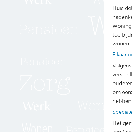
Huis de
nadenke
Woning 
toe bij
wonen.
Elkaar 
Volgens
verschil
ouderen.
om eenz
hebben 
Special
Het gem
van fin