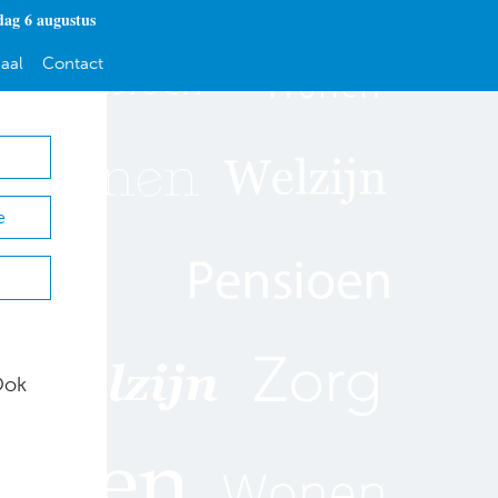
ag 6 augustus
aal
Contact
e
Ook