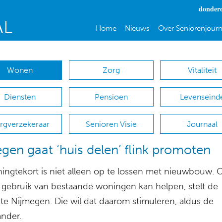
donderd
Home
Nieuws
Over Seniorenjourn
Wonen
Zorg
Vitaliteit
Diensten
Pensioen
Levenseind
rgverzekeraar
Senioren Visie
Journaal
gen gaat ‘huis delen’ flink promoten
ingtekort is niet alleen op te lossen met nieuwbouw. 
 gebruik van bestaande woningen kan helpen, stelt de
e Nijmegen. Die wil dat daarom stimuleren, aldus de
ander.