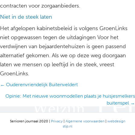
contracten voor zorgaanbieders.
Niet in de steek laten
Het afgelopen kabinetsbeleid is volgens GroenLinks
niet opgewassen tegen de uitdagingen Voor het
verdwijnen van bejaardentehuizen is geen passend
alternatief gekomen. Als we op deze weg doorgaan
laten we mensen op leeftijd in de steek, vreest
GroenLinks.
Posts
← Ouderenvriendelijk Buitenveldert
navigation
Opinie: Met nieuwe woonmodellen plaats je huisjesmelkers
buitenspel →
Senioren journaal 2020 |
Privacy
|
Algemene voorwaarden
|
webdesign
stip.nl