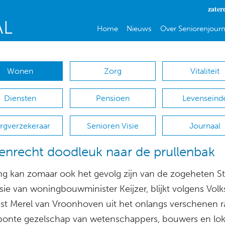
zater
Home
Nieuws
Over Seniorenjourn
Wonen
Zorg
Vitaliteit
Diensten
Pensioen
Levenseind
rgverzekeraar
Senioren Visie
Journaal
nrecht doodleuk naar de prullenbak
ting kan zomaar ook het gevolg zijn van de zogeheten S
ie van woningbouwminister Keijzer, blijkt volgens Volk
st Merel van Vroonhoven uit het onlangs verschenen r
 bonte gezelschap van wetenschappers, bouwers en lok