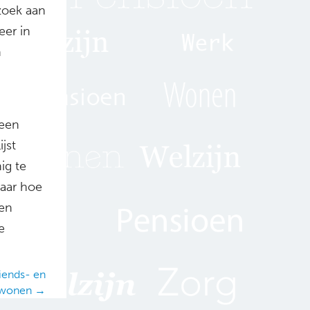
zoek aan
eer in
n
geen
jst
ig te
aar hoe
pen
e
iends- en
wonen →