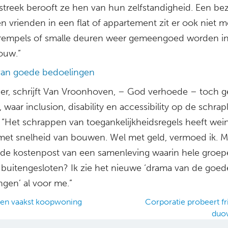
treek berooft ze hen van hun zelfstandigheid. Een be
en vrienden in een flat of appartement zit er ook niet m
rempels of smalle deuren weer gemeengoed worden i
ouw.”
an goede bedoelingen
hier, schrijft Van Vroonhoven, – God verhoede – toch 
 waar inclusion, disability en accessibility op de schrapli
 “Het schrappen van toegankelijkheidsregels heeft wein
et snelheid van bouwen. Wel met geld, vermoed ik. M
s de kostenpost van een samenleving waarin hele groe
buitengesloten? Ik zie het nieuwe ‘drama van de goed
ngen’ al voor me.”
en vaakst koopwoning
Corporatie probeert fr
duo
ation