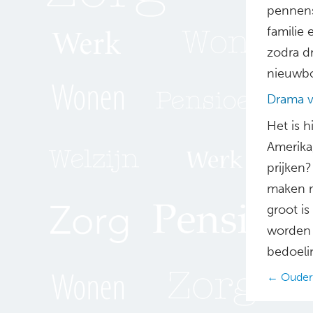
pennens
familie 
zodra d
nieuwb
Drama v
Het is 
Amerika,
prijken?
maken m
groot i
worden 
bedoeli
Posts
← Ouder
navig