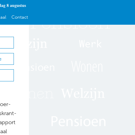
dag 8 augustus
aal
Contact
e
toer-
skrant-
apport
aal