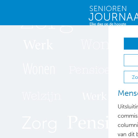
Zo
Mense
Uitslui
commiss
columni
van dit