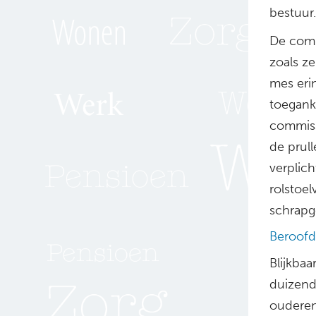
bestuur.
De comm
zoals z
mes eri
toegank
commiss
de prul
verplic
rolstoe
schrapg
Beroofd
Blijkba
duizend
ouderen