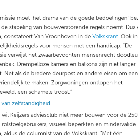
issie moet ‘het drama van de goede bedoelingen’ be
e de stapeling van bouwverstorende regels noemt. Dus 
n, constateert Van Vroonhoven in de
Volkskrant
. Ook i
elijkheidsregels voor mensen met een handicap. “De
ie verwijst het zwaarbevochten mensenrecht doodleu
lenbak. Drempelloze kamers en balkons zijn niet langer
ht. Net als de bredere deurpost en andere eisen om ee
lvriendelijk te maken. Zorgwoningen ontlopen het
eweld, een schamele troost.”
 van zelfstandigheid
ar wil Keijzers adviesclub niet meer bouwen voor de 250
 rolstoelgebruikers, visueel beperkten en mindervalide
, aldus de columnist van de Volkskrant. “Met één