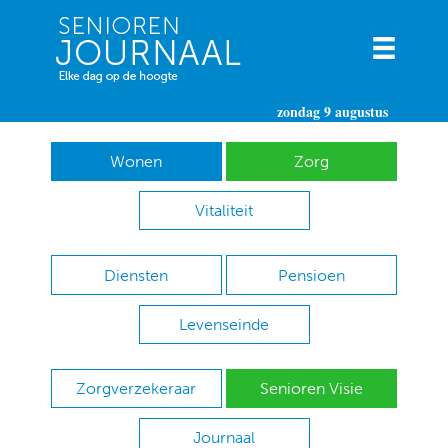
zondag 9 augustus
Wonen
Zorg
Vitaliteit
Diensten
Pensioen
Levenseinde
Zorgverzekeraar
Senioren Visie
Journaal