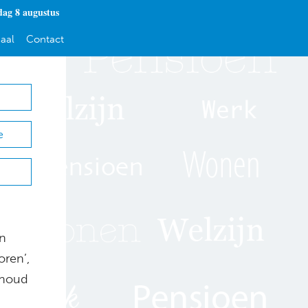
dag 8 augustus
aal
Contact
e
en
oren’,
ehoud