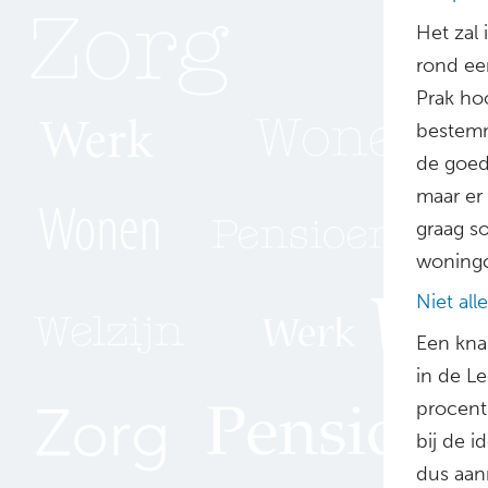
Het zal
rond ee
Prak ho
bestemm
de goed
maar er
graag s
woningc
Niet al
Een knar
in de L
procent
bij de i
dus aanm