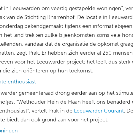
at in Leeuwarden om veertig gestapelde woningen”, ver
rak van de Stichting Knarrenhof. De locatie in Leeuwar
onderdag bekendgemaakt tijdens een informatiebijeen
in het land trekken zulke bijeenkomsten soms vele ho
tellenden, vandaar dat de organisatie de opkomst graag
chatten, zegt Prak. Er hebben zich eerder al 250 mensen
reven voor het Leeuwarder project: het leeft dus sterk
 die zich oriënteren op hun toekomst.
e enthousiast
warder gemeenteraad drong eerder aan op het stimul
hofjes. “Wethouder Hein de Haan heeft ons benaderd
enthousiast”, vertelt Prak in de
Leeuwarder Courant
. D
e biedt dan ook grond aan voor het project.
ningen