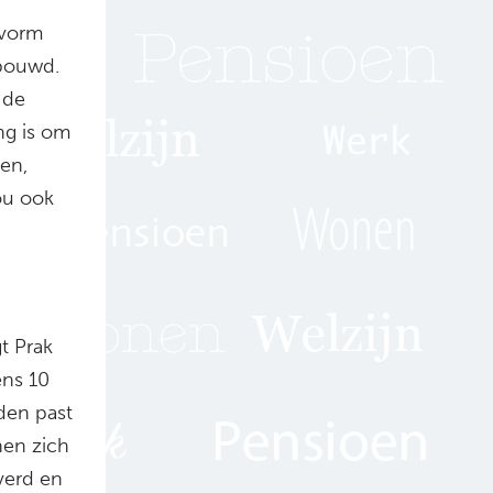
fvorm
bouwd.
 de
ng is om
en,
ou ook
t Prak
ens 10
den past
nen zich
verd en