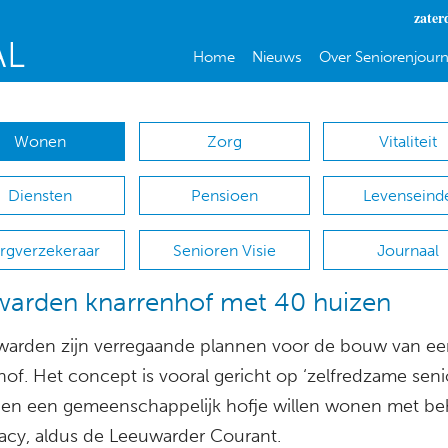
zater
Home
Nieuws
Over Seniorenjourn
Wonen
Zorg
Vitaliteit
Diensten
Pensioen
Levenseind
rgverzekeraar
Senioren Visie
Journaal
arden knarrenhof met 40 huizen
warden zijn verregaande plannen voor de bouw van e
of. Het concept is vooral gericht op ‘zelfredzame seni
nen een gemeenschappelijk hofje willen wonen met b
vacy, aldus de Leeuwarder Courant.