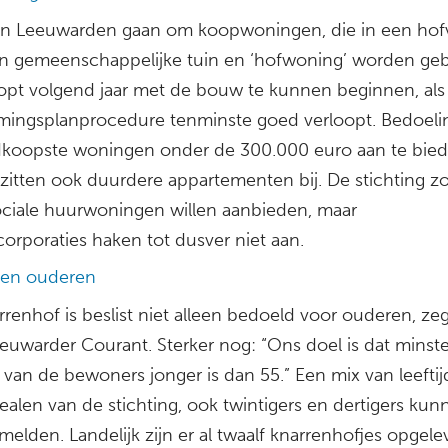
 in Leeuwarden gaan om koopwoningen, die in een ho
n gemeenschappelijke tuin en ‘hofwoning’ worden ge
opt volgend jaar met de bouw te kunnen beginnen, als
ingsplanprocedure tenminste goed verloopt. Bedoeli
koopste woningen onder de 300.000 euro aan te bied
 zitten ook duurdere appartementen bij. De stichting z
ociale huurwoningen willen aanbieden, maar
orporaties haken tot dusver niet aan.
leen ouderen
renhof is beslist niet alleen bedoeld voor ouderen, zeg
eeuwarder Courant. Sterker nog: “Ons doel is dat minst
 van de bewoners jonger is dan 55.” Een mix van leeftij
dealen van de stichting, ook twintigers en dertigers kun
elden. Landelijk zijn er al twaalf knarrenhofjes opgele