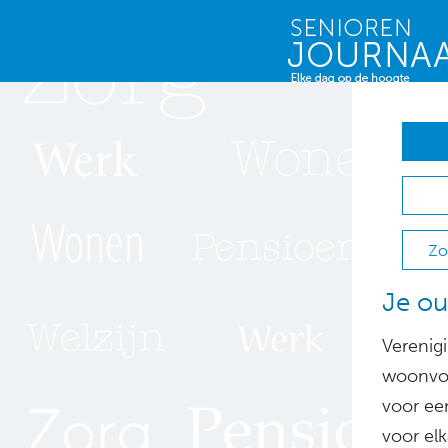
Zo
Je ou
Verenig
woonvor
voor ee
voor elk