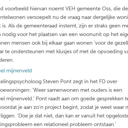
d voorbeeld hiervan noemt VEH gemeente Oss, die de 
ntelwonen versoepelt nu de vraag naar dergelijke won
 is. Als de gemeenteraad instemt, zijn er straks geen 
 nodig voor het plaatsen van een woonunit op het eige
nen mensen ook bij elkaar gaan wonen ‘voor de gezelli
ar te ondersteunen met klusjes of met de opvoeding v
deren.
eel mijnenveld
elingspsycholoog Steven Pont zegt in het FD over
oewoningen: ‘Weer samenwonen met ouders is een
eel mijnenveld.’ Pont raadt aan om goede gesprekken t
oordat je aan zo’n project begint, zodat je weet waar 
iggen. ‘Doe je dat niet, dan kan er vanuit het opgelost
tingsprobleem een relationeel probleem ontstaan.’