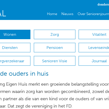
donderd
Home
Nieuws
Over Seniorenjourn
Wonen
Zorg
Vitaliteit
Diensten
Pensioen
Levenseind
rgverzekeraar
Senioren Visie
Journaal
de ouders in huis
ing Eigen Huis merkt een groeiende belangstelling voor
men waarin zorg kan worden gecombineerd, zowel d
n partner als die van een kind voor de ouders of van v
aar. Dat zegt de vereniging in het FD.