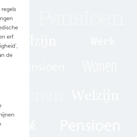
regels
ingen
medische
n erf.
gheid’,
an de
e
mijnen
e