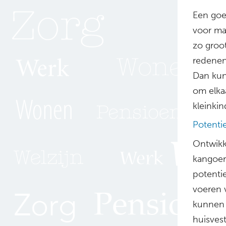
Een goe
voor ma
zo groot
redenen
Dan kun
om elka
kleinkin
Potenti
Ontwikk
kangoer
potenti
voeren v
kunnen l
huisves