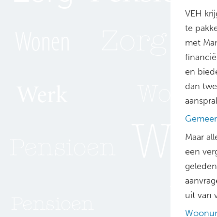
VEH krij
te pakk
met Mant
financi
en bied
dan twe
aansprak
Gemeen
Maar al
een ver
geleden
aanvrag
uit van
Woonuni