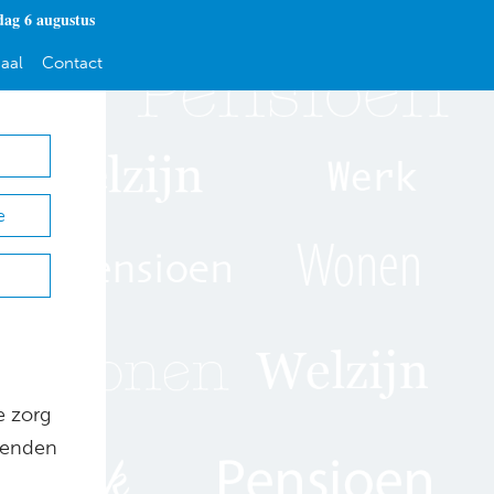
ag 6 augustus
aal
Contact
e
e zorg
rienden