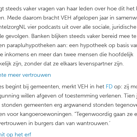
gt steeds vaker vragen van haar leden over hoe dit het
en. Mede daarom bracht VEH afgelopen jaar in samenw
elzorgNL vier podcasts uit over alle sociale, juridische
ële gevolgen. Banken blijken steeds vaker bereid mee t
en parapluhypotheken aan: een hypotheek op basis v
e inkomens en meer dan twee mensen die hoofdelijk
elijk zijn, zonder dat ze elkaars levenspartner zijn.
te meer vertrouwen
les begint bij gemeenten, merkt VEH in het
FD
op: zij m
gunning willen afgeven of toestemming verlenen. Tien 
 stonden gemeenten erg argwanend stonden tegenov
en voor kangoeroewoningen. “Tegenwoordig gaan ze e
 vertrouwen in burgers dan van wantrouwen.’
t op het erf