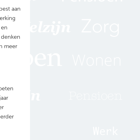
 best aan
erking
 en
e denken
an meer
oeten
jaar
er
erder