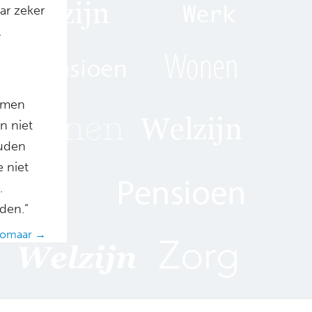
ar zeker
l
nomen
n niet
ouden
 niet
.
den.”
 zomaar →