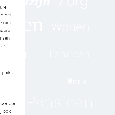
dure
an het
e niet
ndere
ensen
gaan
g niks
voor een
j ook