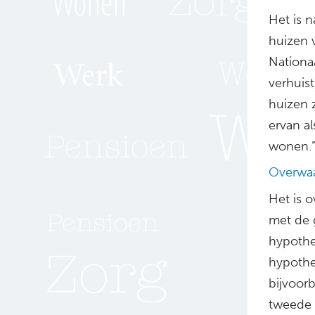
Het is n
huizen v
Nationaa
verhuis
huizen 
ervan al
wonen.
Overwa
Het is 
met de 
hypothee
hypothe
bijvoorb
tweede 