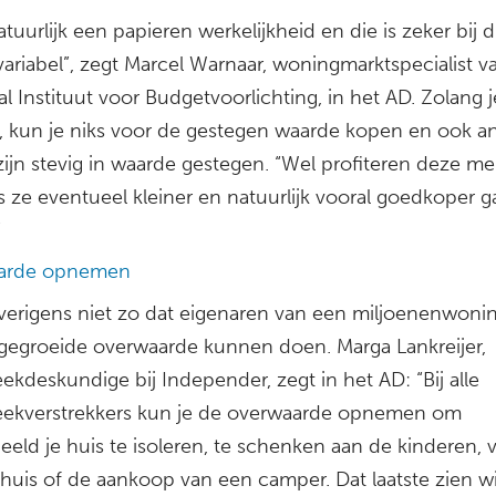
atuurlijk een papieren werkelijkheid en die is zeker bij 
ariabel”, zegt Marcel Warnaar, woningmarktspecialist v
l Instituut voor Budgetvoorlichting, in het AD. Zolang j
t, kun je niks voor de gestegen waarde kopen en ook a
zijn stevig in waarde gestegen. “Wel profiteren deze m
s ze eventueel kleiner en natuurlijk vooral goedkoper 
”
arde opnemen
overigens niet zo dat eigenaren van een miljoenenwonin
gegroeide overwaarde kunnen doen. Marga Lankreijer,
kdeskundige bij Independer, zegt in het AD: “Bij alle
ekverstrekkers kun je de overwaarde opnemen om
eeld je huis te isoleren, te schenken aan de kinderen, 
huis of de aankoop van een camper. Dat laatste zien wi