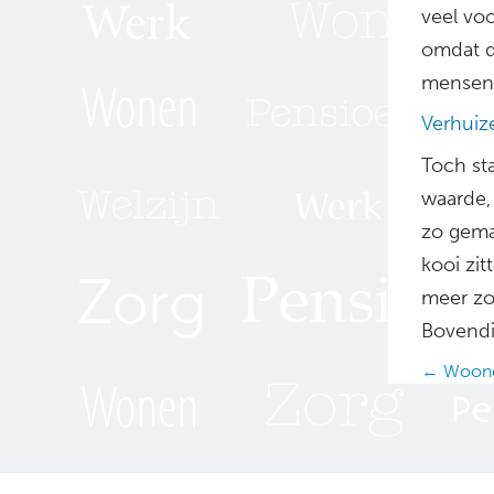
veel vo
omdat d
mensen 
Verhuize
Toch st
waarde, 
zo gema
kooi zi
meer zo
Bovendi
Posts
← Woonco
navig