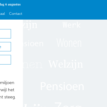
ag 6 augustus
aal
Contact
e
 miljoen
wijl het
t steeg.