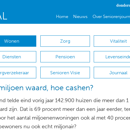
donderd
Home
Nieuws
Over Seniorenjourn
Wonen
Zorg
Vitaliteit
Diensten
Pensioen
Levenseind
rgverzekeraar
Senioren Visie
Journaal
miljoen waard, hoe cashen?
nd telde eind vorig jaar 142.900 huizen die meer dan 1
rd zijn. Dat is 69 procent meer dan een jaar eerder, ter
voor het aantal miljoenenwoningen ook al met 40 procen
 bewoners nu ook echt miljonair?