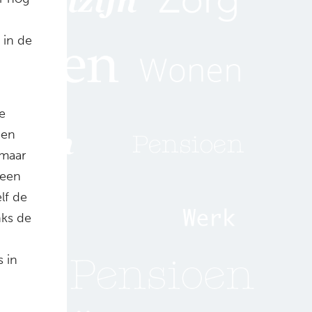
 in de
e
een
 maar
 een
lf de
nks de
s in