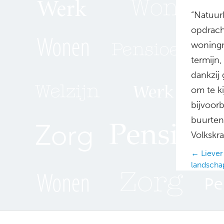
“Natuurl
opdrach
woningm
termijn,
dankzij
om te ki
bijvoor
buurten
Volkskra
Posts
← Liever
landscha
navig