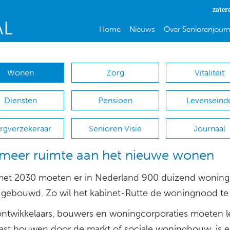
zater
Home
Nieuws
Over Seniorenjourn
Wonen
Zorg
Vitaliteit
Diensten
Pensioen
Levenseind
rgverzekeraar
Senioren Visie
Journaal
meer ruimte aan het nieuwe wonen
met 2030 moeten er in Nederland 900 duizend wonin
gebouwd. Zo wil het kabinet-Rutte de woningnood te li
ontwikkelaars, bouwers en woningcorporaties moeten l
ast bouwen door de markt of sociale woningbouw, is e