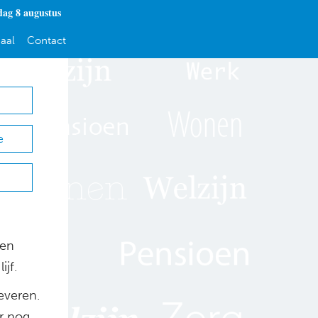
dag 8 augustus
aal
Contact
e
gen
jf.
everen.
r nog