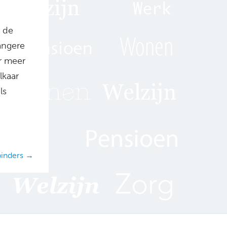
 de
angere
er meer
lkaar
ls
inders →