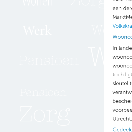
een der
MarktMe
Volkskra
Woonco
In lande
wooncoö
wooncoöp
toch lig
sleutel 
verantw
bescheid
voorbeel
Utrecht.
Gedeeld