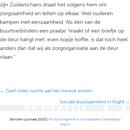
zijn Zuiderschans draait het volgens hem om
zorgzaamheid en letten op elkaar. Veel ouderen
kampen met eenzaamheid. Als één van de
buurtverbinders een praatje “maakt of een briefje op
de deur hangt met: even kopje koffie, is dat toch heel
anders dan dat wij als zorgorganisatie aan de deur
staan.”
Posts
← Geef meer ruimte aan het nieuwe wonen
navigation
Sociale duurzaamheid in Vught →
Senioren journaal 2020 |
Privacy
|
Algemene voorwaarden
|
webdesign
stip.nl