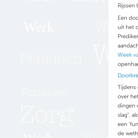
Rijssen 
Een doc
uit het 
Predike
aandach
Week va
openhar
Doorbre
Tijdens
over he
dingen 
slag”, 
een ‘fu
de weth