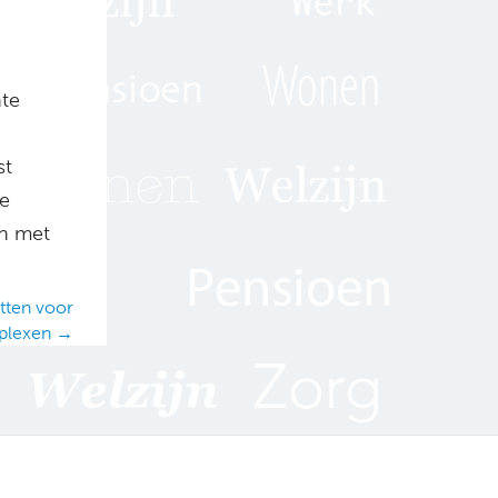
nte
st
de
an met
tten voor
plexen →