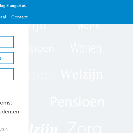
dag 8 augustus
aal
Contact
e
komst
tudenten
van