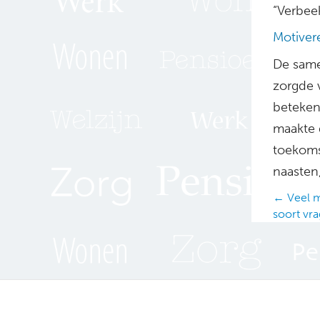
“Verbeek
Motiver
De same
zorgde 
beteken
maakte d
toekoms
naasten
Posts
← Veel m
soort vr
navig