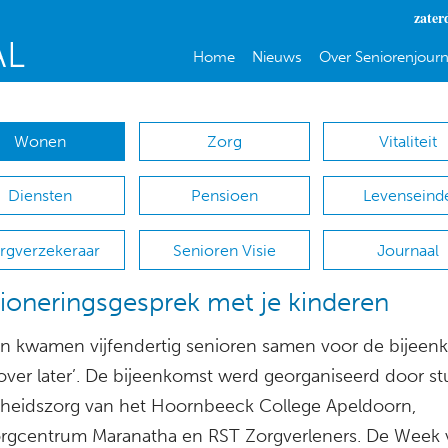
zater
Home
Nieuws
Over Seniorenjourn
Wonen
Zorg
Vitaliteit
Diensten
Pensioen
Levenseind
rgverzekeraar
Senioren Visie
Journaal
ioneringsgesprek met je kinderen
sen kwamen vijfendertig senioren samen voor de bijeen
 over later’. De bijeenkomst werd georganiseerd door s
eidszorg van het Hoornbeeck College Apeldoorn,
gcentrum Maranatha en RST Zorgverleners. De Week 