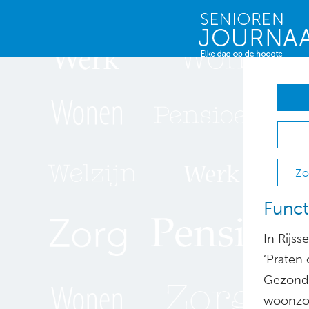
Zo
Funct
In Rijs
‘Praten
Gezondh
woonzor