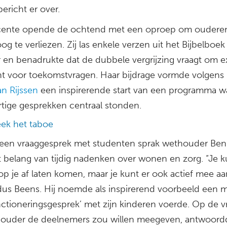
bericht er over.
ente opende de ochtend met een oproep om ouderen
oog te verliezen. Zij las enkele verzen uit het Bijbelboek
r en benadrukte dat de dubbele vergrijzing vraagt om e
t voor toekomstvragen. Haar bijdrage vormde volgens
n Rijssen
een inspirerende start van een programma w
tige gesprekken centraal stonden.
ek het taboe
 een vraaggesprek met studenten sprak wethouder Be
t belang van tijdig nadenken over wonen en zorg. “Je k
op je af laten komen, maar je kunt er ook actief mee a
aldus Beens. Hij noemde als inspirerend voorbeeld een 
nctioneringsgesprek’ met zijn kinderen voerde. Op de v
ouder de deelnemers zou willen meegeven, antwoordd