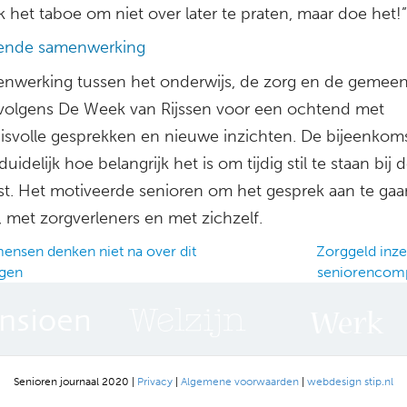
 het taboe om niet over later te praten, maar doe het!”
ende samenwerking
nwerking tussen het onderwijs, de zorg en de gemee
volgens De Week van Rijssen voor een ochtend met
isvolle gesprekken en nieuwe inzichten. De bijeenkom
uidelijk hoe belangrijk het is om tijdig stil te staan bij 
t. Het motiveerde senioren om het gesprek aan te ga
, met zorgverleners en met zichzelf.
ensen denken niet na over dit
Zorggeld inze
agen
seniorencom
ation
Senioren journaal 2020 |
Privacy
|
Algemene voorwaarden
|
webdesign stip.nl