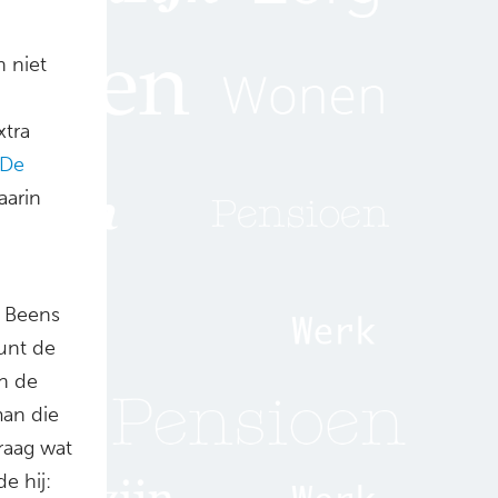
 niet
xtra
De
aarin
n Beens
unt de
an de
man die
raag wat
e hij: