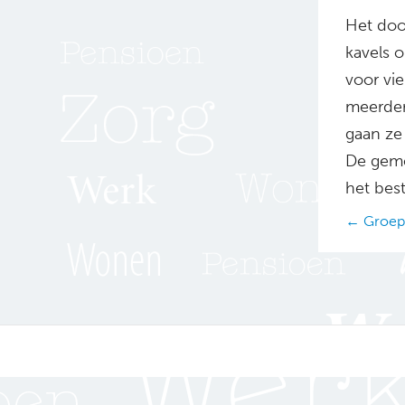
Het doo
kavels o
voor vi
meerder
gaan ze
De geme
het bes
Posts
← Groeps
navig