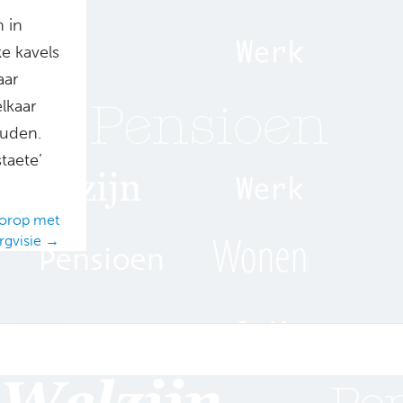
 in
ke kavels
aar
lkaar
ouden.
taete’
oorop met
gvisie →