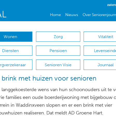
zater
Home
Nieuws
Over Seniorenjourn
Wonen
Zorg
Vitaliteit
Diensten
Pensioen
Levenseind
rgverzekeraar
Senioren Visie
Journaal
 brink met huizen voor senioren
langgekoesterde wens van hun schoonouders uit te 
drie families een oude boerderijwoning met bijgebouw 
errein in Waddinxveen slopen en er een brink met vier
uwhuizen realiseren. Dat meldt AD Groene Hart.