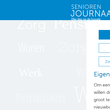
Zo
Eigen
Om een 
willen 
groot t
nieuwbo