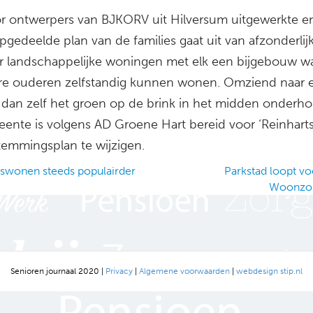
r ontwerpers van BJKORV uit Hilversum uitgewerkte en
pgedeelde plan van de families gaat uit van afzonderlij
er landschappelijke woningen met elk een bijgebouw w
e ouderen zelfstandig kunnen wonen. Omziend naar e
 dan zelf het groen op de brink in het midden onderh
ente is volgens AD Groene Hart bereid voor ‘Reinharts
temmingsplan te wijzigen.
wonen steeds populairder
Parkstad loopt v
Woonzor
ation
Senioren journaal 2020 |
Privacy
|
Algemene voorwaarden
|
webdesign stip.nl