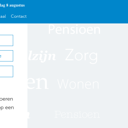
dag 8 augustus
aal
Contact
e
voeren
op een