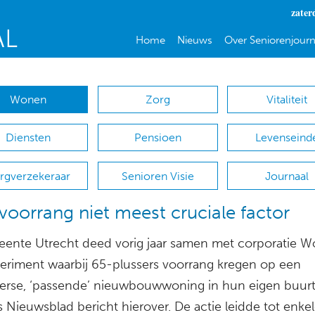
zater
Home
Nieuws
Over Seniorenjourn
Wonen
Zorg
Vitaliteit
Diensten
Pensioen
Levenseind
rgverzekeraar
Senioren Visie
Journaal
voorrang niet meest cruciale factor
ente Utrecht deed vorig jaar samen met corporatie W
eriment waarbij 65-plussers voorrang kregen op een
loerse, ‘passende’ nieuwbouwwoning in hun eigen buurt
 Nieuwsblad bericht hierover. De actie leidde tot enkel