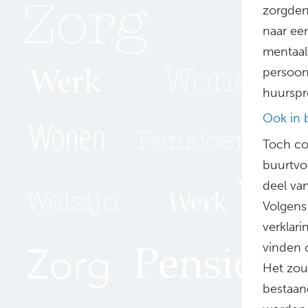
zorgden
naar een
mentaal
persoon
huurspr
Ook in 
Toch co
buurtvoo
deel va
Volgens
verklari
vinden 
Het zou
bestaan