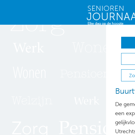
Zo
Buurt
De geme
een exp
gelijkv
Utrechts