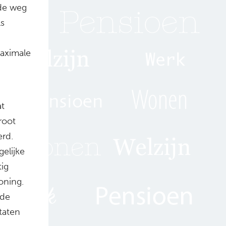
de weg
ls
maximale
at
root
erd.
elijke
tig
oning.
 de
taten