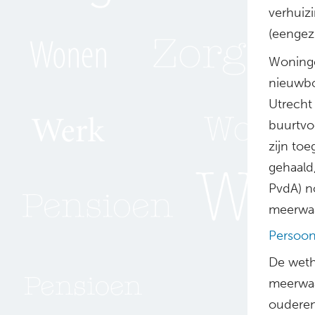
verhuizi
(eengez
Woningc
nieuwbo
Utrecht
buurtvo
zijn toe
gehaald
PvdA) n
meerwaa
Persoon
De weth
meerwaa
ouderen