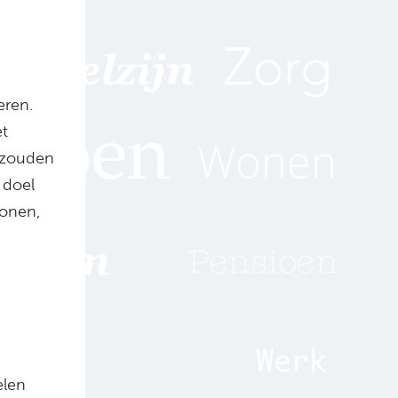
eren.
et
 zouden
 doel
wonen,
elen