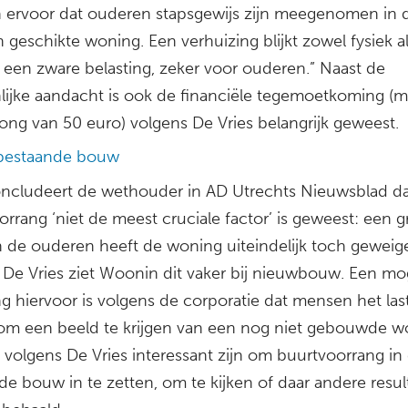
 ervoor dat ouderen stapsgewijs zijn meegenomen in 
 geschikte woning. Een verhuizing blijkt zowel fysiek a
 een zware belasting, zeker voor ouderen.” Naast de
lijke aandacht is ook de financiële tegemoetkoming (
ong van 50 euro) volgens De Vries belangrijk geweest.
bestaande bouw
ncludeert de wethouder in AD Utrechts Nieuwsblad d
rrang ‘niet de meest cruciale factor’ is geweest: een g
n de ouderen heeft de woning uiteindelijk toch geweig
 De Vries ziet Woonin dit vaker bij nieuwbouw. Een mog
ng hiervoor is volgens de corporatie dat mensen het las
om een beeld te krijgen van een nog niet gebouwde w
 volgens De Vries interessant zijn om buurtvoorrang in
de bouw in te zetten, om te kijken of daar andere resul