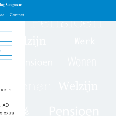
dag 8 augustus
aal
Contact
e
oonin
. AD
e extra