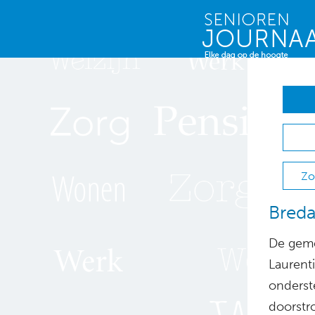
Zo
Breda
De geme
Laurent
onderst
doorstr