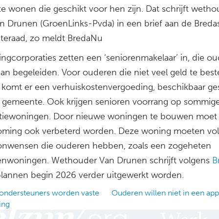
e wonen die geschikt voor hen zijn. Dat schrijft wetho
an Drunen (GroenLinks-Pvda) in een brief aan de Breda
eraad, zo meldt BredaNu
ngcorporaties zetten een ‘seniorenmakelaar’ in, die o
an begeleiden. Voor ouderen die niet veel geld te bes
komt er een verhuiskostenvergoeding, beschikbaar ge
 gemeente. Ook krijgen senioren voorrang op sommig
tiewoningen. Door nieuwe woningen te bouwen moet
oming ook verbeterd worden. Deze woning moeten vo
nwensen die ouderen hebben, zoals een zogeheten
enwoningen. Wethouder Van Drunen schrijft volgens
B
plannen begin 2026 verder uitgewerkt worden.
ndersteuners worden vaste
Ouderen willen niet in een ap
ing
ation