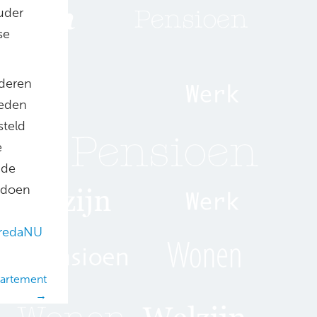
uder
se
uderen
teden
steld
e
 de
ldoen
redaNU
partement
→