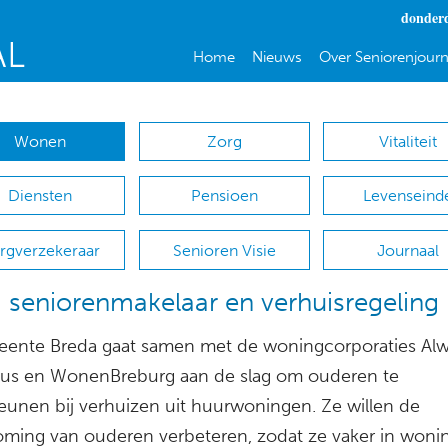
donderd
Home
Nieuws
Over Seniorenjourn
Wonen
Zorg
Vitaliteit
Diensten
Pensioen
Levenseind
rgverzekeraar
Senioren Visie
Journaal
 seniorenmakelaar en verhuisregeling
ente Breda gaat samen met de woningcorporaties Alw
ius en WonenBreburg aan de slag om ouderen te
eunen bij verhuizen uit huurwoningen. Ze willen de
oming van ouderen verbeteren, zodat ze vaker in woni