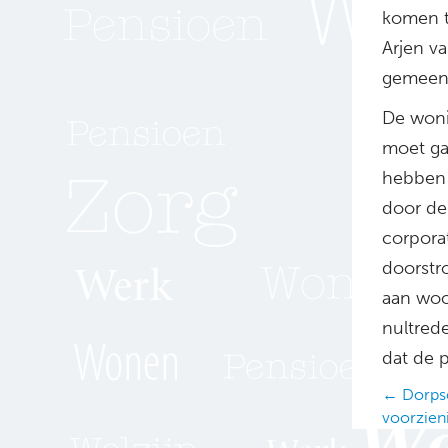
komen t
Arjen v
gemeent
De woni
moet ga
hebben 
door de
corpora
doorstr
aan woo
nultred
dat de 
Posts
← Dorpso
voorzien
navig