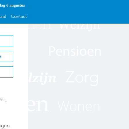
ag 6 augustus
aal
Contact
e
el,
ngen