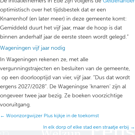
De initiatiefnemers in Ede zijn volgens de
Gelderlander
optimistisch over het tijdsbestek dat er een
Knarrenhof (en later meer) in deze gemeente komt:
Gemiddeld duurt het vijf jaar, maar de hoop is dat
binnen anderhalf jaar de eerste steen wordt gelegd.”
Wageningen vijf jaar nodig
In Wageningen rekenen ze, met alle
vergunningstrajecten en besluiten van de gemeente,
op een doorlooptijd van vier, vijf jaar. “Dus dat wordt
ergens 2027/2028”. De Wageningse ‘knarren’ zijn al
ongeveer twee jaar bezig. Ze boeken voorzichtige
vooruitgang.
Posts
← Woonzorgwijzer Plus kijkje in de toekomst
navigation
In elk dorp of elke stad een straatje erbij →