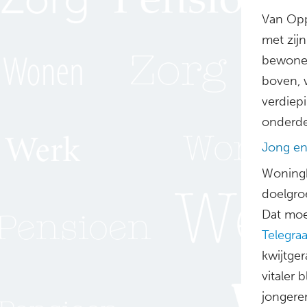
Van Opp
met zij
bewonen
boven, 
verdiep
onderde
Jong e
Woningb
doelgro
Dat moe
Telegraa
kwijtger
vitaler
jongere