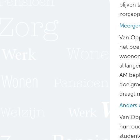
blijven
zorgapp
Meerge
Van Opp
het boe
woonomg
al lang
AM bepl
doelgro
draagt n
Anders 
Van Oppe
hun oude
student