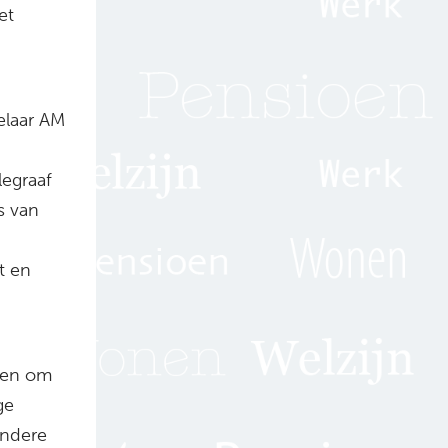
et
elaar AM
egraaf
s van
t en
jken om
ge
andere