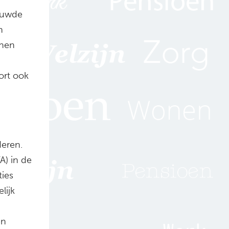
bouwde
n
onen
ort ook
deren.
A) in de
ties
lijk
en