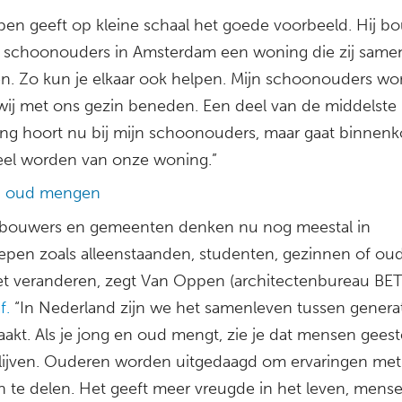
en geeft op kleine schaal het goede voorbeeld. Hij 
n schoonouders in Amsterdam een woning die zij same
. Zo kun je elkaar ook helpen. Mijn schoonouders w
wij met ons gezin beneden. Een deel van de middelste
ing hoort nu bij mijn schoonouders, maar gaat binnenk
el worden van onze woning.”
n oud mengen
ouwers en gemeenten denken nu nog meestal in
epen zoals alleenstaanden, studenten, gezinnen of ou
t veranderen, zegt Van Oppen (architectenbureau BET
f.
“In Nederland zijn we het samenleven tussen genera
aakt. Als je jong en oud mengt, zie je dat mensen geeste
 blijven. Ouderen worden uitgedaagd om ervaringen met
n te delen. Het geeft meer vreugde in het leven, mens