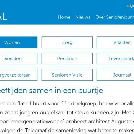
vrij
Home
Nieuws
Over Seniorenjourn
Wonen
Zorg
Vitaliteit
Diensten
Pensioen
Levenseind
rgverzekeraar
Senioren Visie
Journaal
leeftijden samen in een buurtje
et een flat of buurt voor één doelgroep, bouw voor all
en zodat jong en oud elkaar tot steun kunnen zijn. Met z
voor ’meergeneratiewonen’ probeert architect Auguste 
olgen de Telegraaf de samenleving wat beter te maken