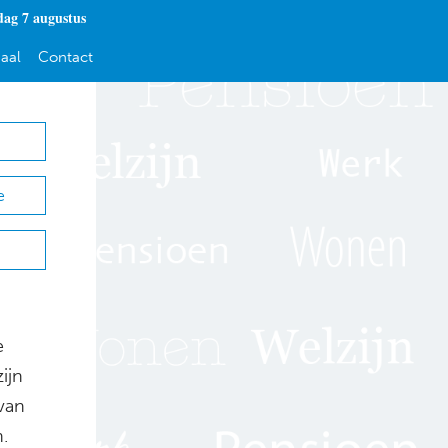
dag 7 augustus
aal
Contact
e
e
ijn
van
.