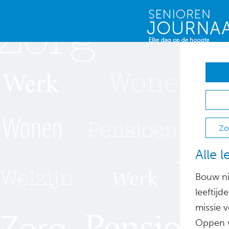
Zo
Alle 
Bouw ni
leeftijd
missie 
Oppen v