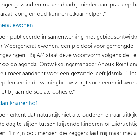
 langer gezond en maken daarbij minder aanspraak op h
araat. Jong en oud kunnen elkaar helpen.”
neratiewonen
en publiceerde in samenwerking met gebiedsontwikk
k ‘Meergeneratiewonen, een pleidooi voor gemengde
evingen’. Bij AM staat deze woonvorm volgens de Tel
er op de agenda. Ontwikkelingsmanager Anouk Reintjen
eit meer aandacht voor een gezonde leeftijdsmix. “Het
epdenken in de woningbouw zorgt voor eenheidswors
iet bij aan de sociale cohesie.”
dan knarrenhof
n erkent dat natuurlijk niet alle ouderen ernaar uitki
 dag te slijten tussen krijsende kinderen of luidruchti
en. “Er zijn ook mensen die zeggen: laat mij maar met 