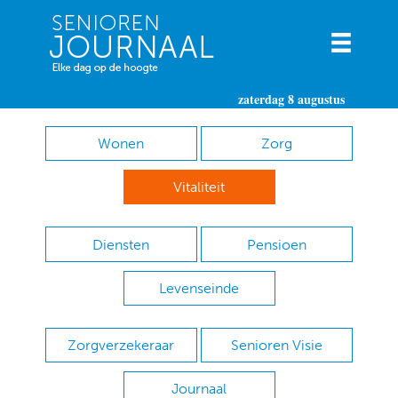
zaterdag 8 augustus
Wonen
Zorg
Vitaliteit
Diensten
Pensioen
Levenseinde
Zorgverzekeraar
Senioren Visie
Journaal