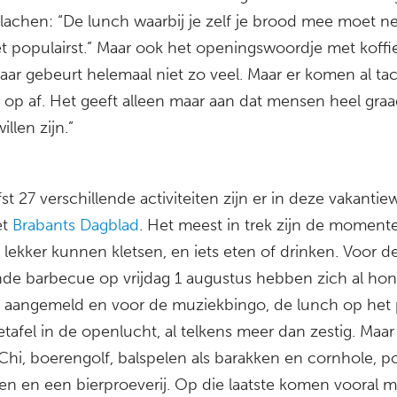
 lachen: “De lunch waarbij je zelf je brood mee moet 
et populairst.” Maar ook het openingswoordje met koffi
aar gebeurt helemaal niet zo veel. Maar er komen al tac
op af. Het geeft alleen maar aan dat mensen heel graa
llen zijn.”
fst 27 verschillende activiteiten zijn er in deze vakantie
et
Brabants Dagblad
. Het meest in trek zijn de moment
lekker kunnen kletsen, en iets eten of drinken. Voor d
ende barbecue op vrijdag 1 augustus hebben zich al ho
aangemeld en voor de muziekbingo, de lunch op het 
etafel in de openlucht, al telkens meer dan zestig. Maar 
Chi, boerengolf, balspelen als barakken en cornhole, po
ren en een bierproeverij. Op die laatste komen vooral