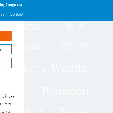
dag 7 augustus
aal
Contact
e
 zit zo
p voor
gblad