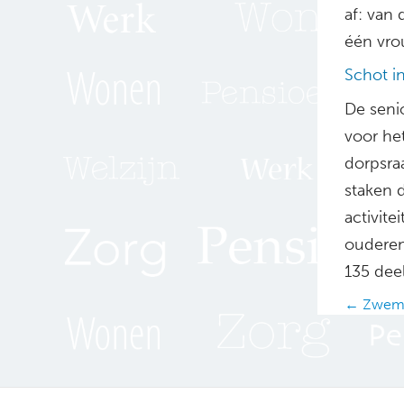
af: van
één vro
Schot i
De senio
voor het
dorpsra
staken 
activite
ouderen
135 dee
Posts
← Zwem-
navig