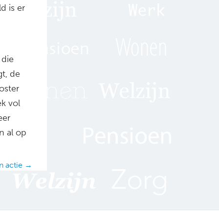
d is er
 die
gt, de
oster
k vol
eer
n al op
n actie →