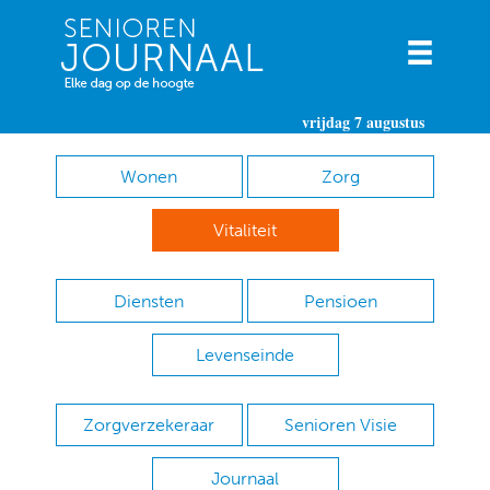
vrijdag 7 augustus
Wonen
Zorg
Vitaliteit
Diensten
Pensioen
Levenseinde
Zorgverzekeraar
Senioren Visie
Journaal