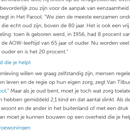
t bevorderlijk zou zijn voor de aanpak van eenzaamheid
 zegt in Het Parool: “We zien de meeste eenzamen ond
ie echt oud zijn, boven de 80 jaar. Het is ook een vri
eling: toen ik geboren werd, in 1956, had 8 procent va
de AOW-leeftijd van 65 jaar of ouder. Nu worden veel
ouder en is het 20 procent.”
 die je helpt
nleving willen we graag zelfstandig zijn, mensen regel
en leven en de regie op hun eigen zorg, zegt Van Tilbur
ool
.” Maar als je oud bent, moet je toch wat zorg toelat
 hebben gemiddeld 2,1 kind en dat aantal slinkt. Als d
 woont en de ander in het buitenland of met een druk
dan moet je kunnen bouwen op een overheid die je help
roewoningen