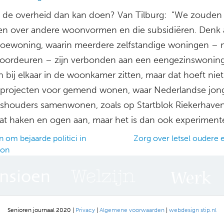
 de overheid dan kan doen? Van Tilburg: “We zoude
n over andere woonvormen en die subsidiëren. Denk 
oewoning, waarin meerdere zelfstandige woningen – 
voordeuren – zijn verbonden aan een eengezinswoning
 bij elkaar in de woonkamer zitten, maar dat hoeft niet.
 projecten voor gemend wonen, waar Nederlandse jon
ushouders samenwonen, zoals op Startblok Riekerhaven
wat haken en ogen aan, maar het is dan ook experiment
 om bejaarde politici in
Zorg over letsel oudere 
ton
ation
Senioren journaal 2020 |
Privacy
|
Algemene voorwaarden
|
webdesign stip.nl