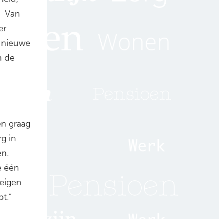
. Van
er
j nieuwe
n de
en graag
g in
en.
e één
 eigen
t.”