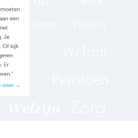
n moeten
aan een
met
. Je
 Of kijk
geren
. Er
eren.”
e-biker →