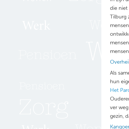
die nie
Tilburg
mensen d
ontwikk
mensen 
mensen 
Overheid
Als same
hun eig
Het Par
Ouderen
ver weg
gezin, 
Kangoe