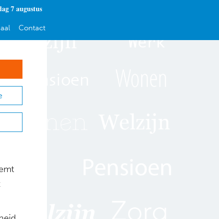
dag 7 augustus
aal
Contact
e
eemt
t
heid,