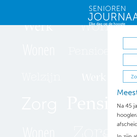
Zo
Mees
Na 45 j
hooglera
afscheid
In zijn 