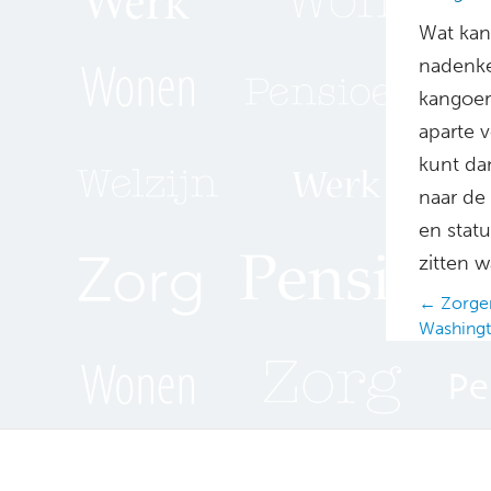
Wat kan
nadenke
kangoer
aparte 
kunt dan
naar de
en stat
zitten 
Posts
← Zorgen
Washing
navig