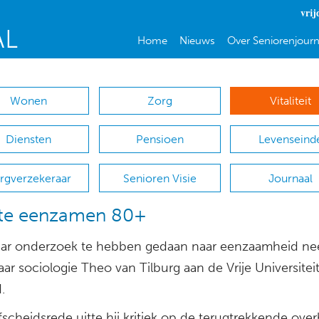
vrij
Home
Nieuws
Over Seniorenjourn
Wonen
Zorg
Vitaliteit
Diensten
Pensioen
Levenseind
rgverzekeraar
Senioren Visie
Journaal
te eenzamen 80+
aar onderzoek te hebben gedaan naar eenzaamheid n
ar sociologie Theo van Tilburg aan de Vrije Universitei
.
afscheidsrede uitte hij kritiek op de terugtrekkende over