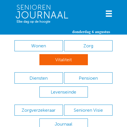
donderdag 6 augustus
Wonen
Zorg
Vitaliteit
Diensten
Pensioen
Levenseinde
Zorgverzekeraar
Senioren Visie
Journaal