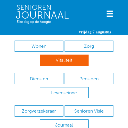
vrijdag 7 augustus
Wonen
Zorg
Vitaliteit
Diensten
Pensioen
Levenseinde
Zorgverzekeraar
Senioren Visie
Journaal