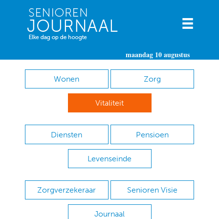
maandag 10 augustus
Wonen
Zorg
Vitaliteit
Diensten
Pensioen
Levenseinde
Zorgverzekeraar
Senioren Visie
Journaal