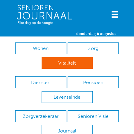
donderdag 6 augustus
Wonen
Zorg
Vitaliteit
Diensten
Pensioen
Levenseinde
Zorgverzekeraar
Senioren Visie
Journaal