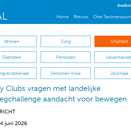
donderd
Home
Nieuws
Over Seniorenjourn
Wonen
Zorg
Vitaliteit
Diensten
Pensioen
Levenseind
rgverzekeraar
Senioren Visie
Journaal
ity Clubs vragen met landelijke
egchallenge aandacht voor bewegen
RICHT
 4 juni 2026