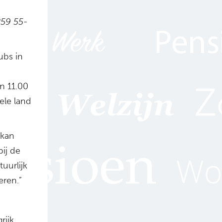
259 55-
ubs in
n 11.00
ele land
 kan
ij de
tuurlijk
ren.”
rijk