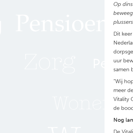
Op dinsd
beweegc
plussers
Dit keer
Nederla
dorpsge
uur bewe
samen b
“Wij ho
meer de
Vitality
de bood
Nog lan
De Vital