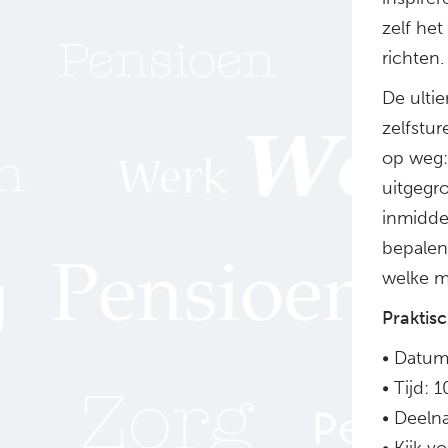
zelf he
richten.
De ultie
zelfstu
op weg: 
uitgegro
inmidde
bepalen
welke m
Praktis
• Datum
• Tijd: 
• Deelna
• Kijk v