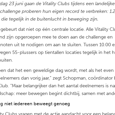
ag 23 juni gaan de Vitality Clubs tijdens een landelijke
hallenge proberen hun eigen record te verbreken: 1.
 die tegelijk in de buitenlucht in beweging zijn.
 gebeurt dat niet op één centrale locatie. Alle Vitality Cl
nd zijn opgeroepen mee te doen aan de challenge en
noten uit te nodigen om aan te sluiten. Tussen 10.00 e
gen 55-plussers op tientallen locaties tegelijk in het h
uiten.
pen dat het een geweldige dag wordt, met als het even
elnemers dan vorig jaar,” zegt Schopman, coördinator b
 Club. “Maar belangrijker dan het aantal deelnemers is na
schap: meer bewegen begint dichtbij, samen met ande
g niet iedereen beweegt genoeg
ity Clubs vragen met de actie aandacht voor een belang