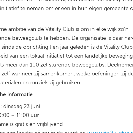
t initiatief te nemen om er een in hun eigen gemeente o
me ambitie van de Vitality Club is om in elke wijk zo’n
rende beweegclub te hebben. De organisatie is daar ha
sinds de oprichting tien jaar geleden is de Vitality Club
eid van een lokaal initiatief tot een landelijke bewegin
ls meer dan 100 zelfsturende beweegclubs. Deelneme
 zelf wanneer zij samenkomen, welke oefeningen zij d
aterialen en muziek zij gebruiken.
che informatie
: dinsdag 23 juni
10:00 – 11:00 uur
me is gratis en vrijblijvend
oor een locatie bij jou in de buurt op
www.vitality-club.n