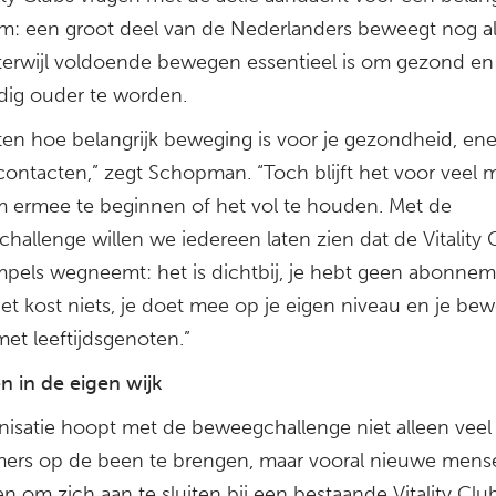
m: een groot deel van de Nederlanders beweegt nog alt
 terwijl voldoende bewegen essentieel is om gezond en
ndig ouder te worden.
en hoe belangrijk beweging is voor je gezondheid, ene
 contacten,” zegt Schopman. “Toch blijft het voor veel
om ermee te beginnen of het vol te houden. Met de
allenge willen we iedereen laten zien dat de Vitality 
mpels wegneemt: het is dichtbij, je hebt geen abonne
et kost niets, je doet mee op je eigen niveau en je be
et leeftijdsgenoten.”
 in de eigen wijk
nisatie hoopt met de beweegchallenge niet alleen veel
ers op de been te brengen, maar vooral nieuwe mens
en om zich aan te sluiten bij een bestaande Vitality Clu