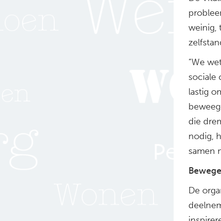
problee
weinig,
zelfsta
“We wet
sociale
lastig 
beweegch
die dre
nodig, h
samen m
Bewegen
De orga
deelnem
inspirer