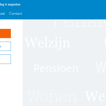
ag 6 augustus
aal
Contact
e