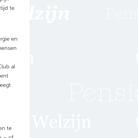
ijd te
rgie en
 mensen
Club al
ment
weegt
en te
b – of