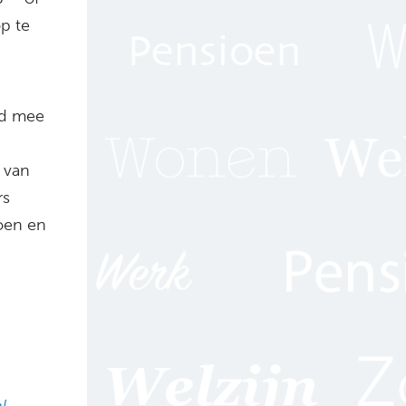
p te
rd mee
g van
rs
oen en
l