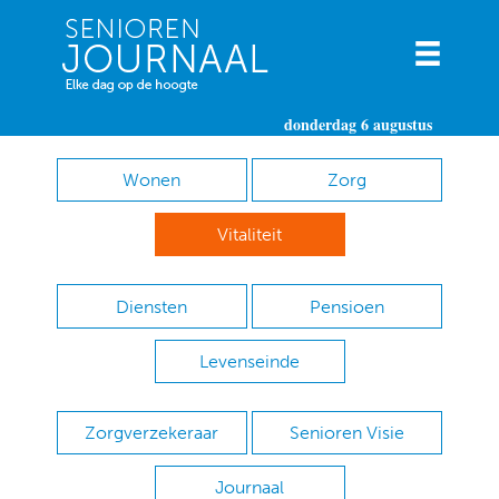
donderdag 6 augustus
Wonen
Zorg
Vitaliteit
Diensten
Pensioen
Levenseinde
Zorgverzekeraar
Senioren Visie
Journaal