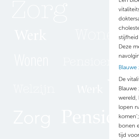
vitalite
dokters
choleste
stijfhei
Deze me
navolgin
Blauwe 
De vital
Blauwe 
wereld,
lopen n
komen’; 
bonen e
tijd vo