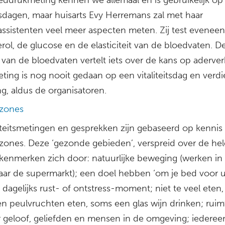
itsdagen, maar huisarts Evy Herremans zal met haar
assistenten veel meer aspecten meten. Zij test eveneen
rol, de glucose en de elasticiteit van de bloedvaten. D
d van de bloedvaten vertelt iets over de kans op aderver
ting is nog nooit gedaan op een vitaliteitsdag en verdi
g, aldus de organisatoren.
zones
iteitsmetingen en gesprekken zijn gebaseerd op kennis 
zones. Deze ‘gezonde gebieden’, verspreid over de hel
 kenmerken zich door: natuurlijke beweging (werken in 
aar de supermarkt); een doel hebben ‘om je bed voor ui
dagelijks rust- of ontstress-moment; niet te veel eten,
n peulvruchten eten, soms een glas wijn drinken; ruim
or geloof, geliefden en mensen in de omgeving; iederee