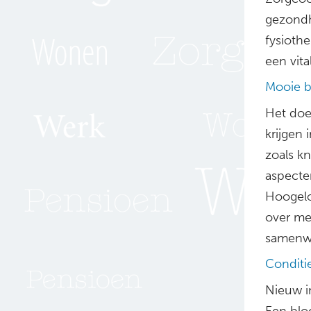
gezondh
fysioth
een vita
Mooie b
Het doe
krijgen 
zoals kn
aspecten
Hoogelo
over me
samenwer
Conditi
Nieuw i
Een blo