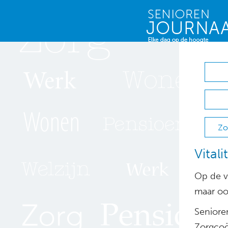
Zo
Vital
Op de v
maar oo
Seniore
Zorgcoö