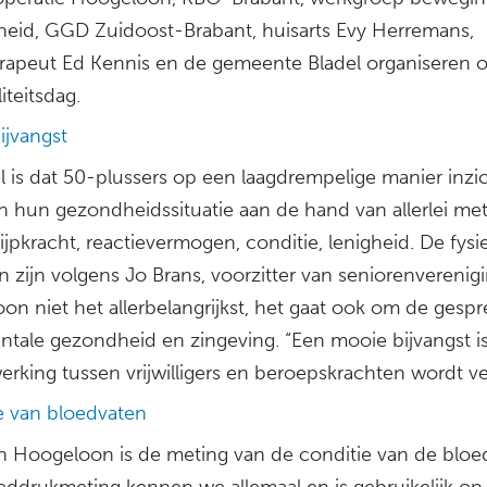
eid, GGD Zuidoost-Brabant, huisarts Evy Herremans,
erapeut Ed Kennis en de gemeente Bladel organiseren o
liteitsdag.
ijvangst
l is dat 50-plussers op een laagdrempelige manier inzi
in hun gezondheidssituatie aan de hand van allerlei me
ijpkracht, reactievermogen, conditie, lenigheid. De fysi
 zijn volgens Jo Brans, voorzitter van seniorenverenig
on niet het allerbelangrijkst, het gaat ook om de gesp
ntale gezondheid en zingeving. “Een mooie bijvangst i
king tussen vrijwilligers en beroepskrachten wordt ver
e van bloedvaten
n Hoogeloon is de meting van de conditie van de bloe
eddrukmeting kennen we allemaal en is gebruikelijk op