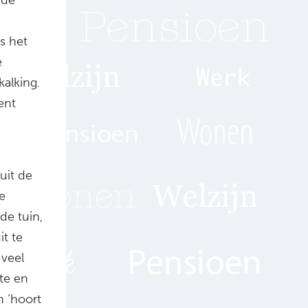
s het
e
kalking.
ent
uit de
e
de tuin,
t te
 veel
te en
n ‘hoort