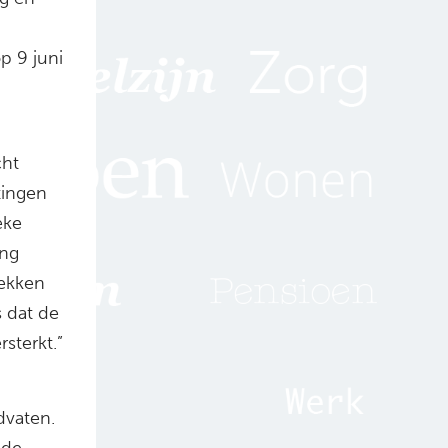
p 9 juni
cht
tingen
eke
ing
rekken
s dat de
sterkt.”
dvaten.
 de