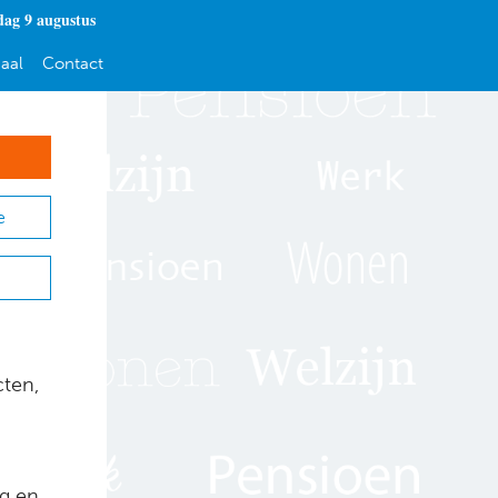
dag 9 augustus
aal
Contact
e
cten,
g en