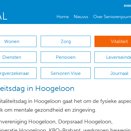
zon
Home
Nieuws
Over Seniorenjourn
Wonen
Zorg
Vitaliteit
Diensten
Pensioen
Levenseind
rgverzekeraar
Senioren Visie
Journaal
iteitsdag in Hoogeloon
italiteitsdag in Hoogeloon gaat het om de fysieke aspe
k om mentale gezondheid en zingeving.
nvereniging Hoogeloon, Dorpsraad Hoogeloon,
peratie Hoogeloon, KBO-Brabant, werkgroep bewegin