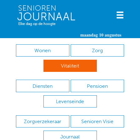
maandag 10 augustus
Wonen
Zorg
Vitaliteit
Diensten
Pensioen
Levenseinde
Zorgverzekeraar
Senioren Visie
Journaal