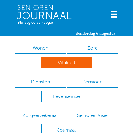
donderdag 6 augustus
Wonen
Zorg
Vitaliteit
Diensten
Pensioen
Levenseinde
Zorgverzekeraar
Senioren Visie
Journaal